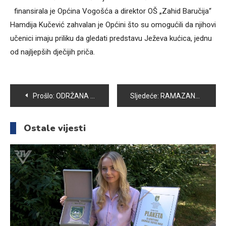
finansirala je Općina Vogošća a direktor OŠ „Zahid Baručija“
Hamdija Kučević zahvalan je Općini što su omogućili da njihovi
učenici imaju priliku da gledati predstavu Ježeva kućica, jednu
od najljepših dječijih priča.
Navigacija
Prošlo:
ODRŽANA 7. REDOVNA SJEDNICA OPĆINSKOG VIJEĆA VOGOŠĆA
Sljedeće:
RAMAZANSKE AKTIVNOSTI U OMLADINSKOM UDRUŽENJU “TEMPO”
članaka
Ostale vijesti