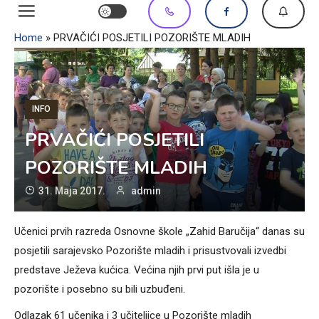
Home
»
PRVAČIĆI POSJETILI POZORIŠTE MLADIH
INFO
PRVAČIĆI POSJETILI
POZORIŠTE MLADIH
31. Maja 2017.
admin
Učenici prvih razreda Osnovne škole „Zahid Baručija“ danas su
posjetili sarajevsko Pozorište mladih i prisustvovali izvedbi
predstave Ježeva kućica. Većina njih prvi put išla je u
pozorište i posebno su bili uzbuđeni.
Odlazak 61 učenika i 3 učiteljice u Pozorište mladih