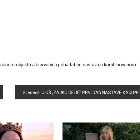
centralnom objektu a 5 prvačića pohađat će nastavu u kombinovanom
Sljedeće:
U OŠ „ZAJKO DELIĆ“ PRVI DAN NASTAVE ĐACI PROVELI VESELO