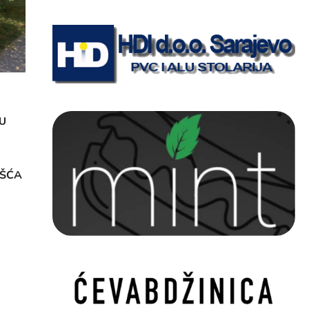
U
OŠĆA