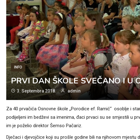
INFO
PRVI DAN ŠKOLE SVEČANO I U O
3. Septembra 2018.
admin
Za 40 prvačića Osnovne škole „Porodice ef. Ramić“ osoblje i starij
podijeljeni im bedževi sa imenima, đaci prvaci su se smjestili u pr
im je poželio direktor Šemso Pačariz.
Dječaci i djevojčice koji su prošle godine bili na njihovom mjest