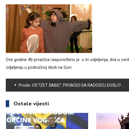
Ove godine 40 prvačića raspoređeno je u tri odjeljenja, dva u 
odjeljenju u područnoj školi na Gori.
Navigacija
Prošlo:
OŠ “IZET ŠABIĆ”: PRVAČIĆI SA RADOŠĆU DOŠLI PRVI DAN U ŠKOLU
članaka
Ostale vijesti