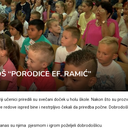
Š “PORODICE EF. RAMIĆ”
i učenici priredili su svečani doček u holu škole. Nakon što su prozv
ve redove ispred bine i nestrpljivo čekali da priredba počne. Dobrodoš
u danas su njima pjesmom i igrom poželjeli dobrodošlicu.