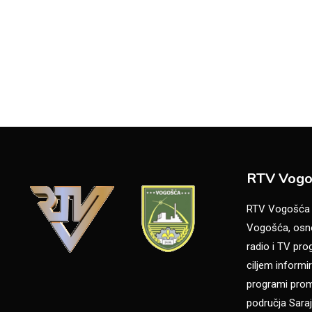
RTV Vogo
RTV Vogošća je
Vogošća, osno
radio i TV pr
ciljem informir
programi promo
područja Saraj