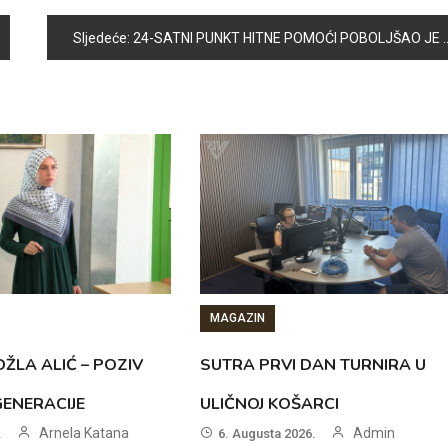
Sljedeće:
24-SATNI PUNKT HITNE POMOĆI POBOLJŠAO JE MEDICINSKE USLUGE GRAĐANIMA VOGOŠĆE
MAGAZIN
ŽLA ALIĆ – POZIV
SUTRA PRVI DAN TURNIRA U
GENERACIJE
ULIČNOJ KOŠARCI
Arnela Katana
Admin
.
6. Augusta 2026.