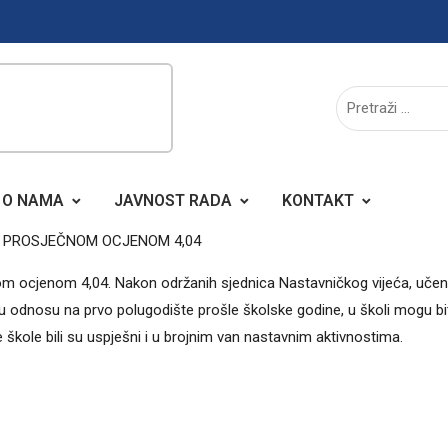
O NAMA
JAVNOST RADA
KONTAKT
O PROSJEČNOM OCJENOM 4,04
čnom ocjenom 4,04. Nakon održanih sjednica Nastavničkog vijeća, uče
ji u odnosu na prvo polugodište prošle školske godine, u školi mogu bi
e škole bili su uspješni i u brojnim van nastavnim aktivnostima.