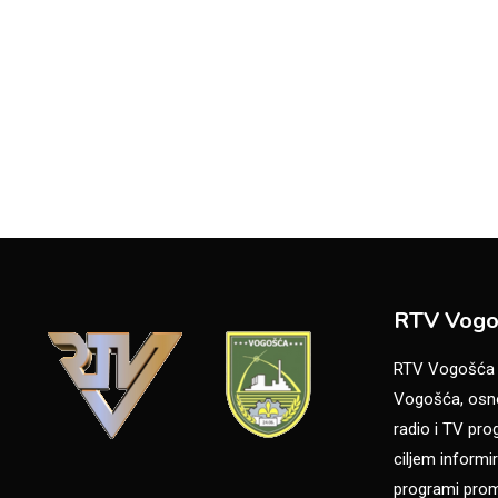
RTV Vogo
RTV Vogošća je
Vogošća, osno
radio i TV pr
ciljem informir
programi promo