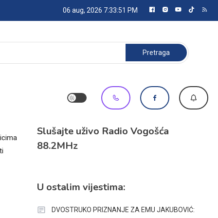
06 aug, 2026
7:33:51 PM
Pretraga:
Slušajte uživo Radio Vogošća
nicima
88.2MHz
ti
U ostalim vijestima:
DVOSTRUKO PRIZNANJE ZA EMU JAKUBOVIĆ: