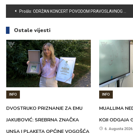
Navigacija
Prošlo:
ODRŽAN KONCERT POVODOM PRAVOSLAVNOG BOŽIĆA
članaka
Ostale vijesti
INFO
INFO
DVOSTRUKO PRIZNANJE ZA EMU
MUALLIMA NED
JAKUBOVIĆ: SREBRNA ZNAČKA
KOJI ODGAJA 
6. Augusta 2026
UNSA I PLAKETA OPĆINE VOGOŠĆA