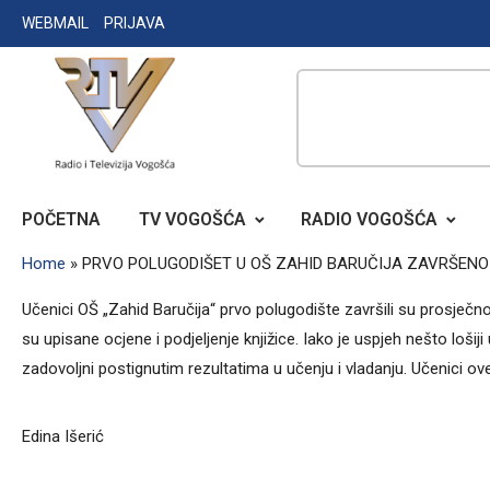
Skip
WEBMAIL
PRIJAVA
to
content
RADIO TELEVIZIJA VOGOŠĆA
POČETNA
TV VOGOŠĆA
RADIO VOGOŠĆA
Home
»
PRVO POLUGODIŠET U OŠ ZAHID BARUČIJA ZAVRŠEN
Učenici OŠ „Zahid Baručija“ prvo polugodište završili su prosje
su upisane ocjene i podjeljenje knjižice. Iako je uspjeh nešto loši
zadovoljni postignutim rezultatima u učenju i vladanju. Učenici ov
Edina Išerić