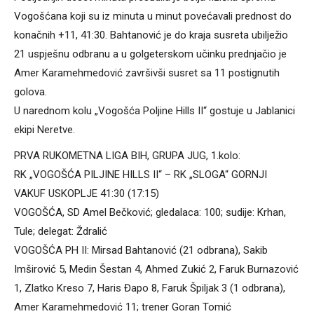
Vogošćana koji su iz minuta u minut povećavali prednost do
konačnih +11, 41:30. Bahtanović je do kraja susreta ubilježio
21 uspješnu odbranu a u golgeterskom učinku prednjačio je
Amer Karamehmedović završivši susret sa 11 postignutih
golova.
U narednom kolu „Vogošća Poljine Hills II“ gostuje u Jablanici
ekipi Neretve.
PRVA RUKOMETNA LIGA BIH, GRUPA JUG, 1.kolo:
RK „VOGOŠĆA PILJINE HILLS II“ – RK „SLOGA“ GORNJI
VAKUF USKOPLJE 41:30 (17:15)
VOGOŠĆA, SD Amel Bečković; gledalaca: 100; sudije: Krhan,
Tule; delegat: Ždralić
VOGOŠĆA PH II: Mirsad Bahtanović (21 odbrana), Sakib
Imširović 5, Medin Šestan 4, Ahmed Zukić 2, Faruk Burnazović
1, Zlatko Kreso 7, Haris Đapo 8, Faruk Špiljak 3 (1 odbrana),
Amer Karamehmedović 11; trener Goran Tomić