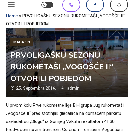
Home
»
PRVOLIGAŠKU SEZONU RUKOMETAŠI „VOGOŠĆE II“
OTVORILI POBJEDOM
MAGAZIN
PRVOLIGAŠKU SEZONU
RUKOMETAŠI „VOGOŠĆE II“
OTVORILI POBJEDOM
25. Septembra 2016.
admin
U prvom kolu Prve rukometne lige BiH grupa Jug rukometaši
„Vogošće II“ pred stotinjak gledalaca na domaćem parketu
savladali su „Slogu“ iz Gornjeg Vakufa rezultatom 41:30.
Predvođeni novim trenerom Goranom Tomićem Vogošćani