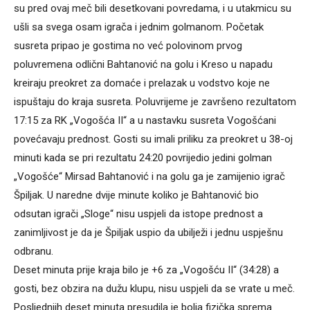
su pred ovaj meč bili desetkovani povredama, i u utakmicu su
ušli sa svega osam igrača i jednim golmanom. Početak
susreta pripao je gostima no već polovinom prvog
poluvremena odlični Bahtanović na golu i Kreso u napadu
kreiraju preokret za domaće i prelazak u vodstvo koje ne
ispuštaju do kraja susreta. Poluvrijeme je završeno rezultatom
17:15 za RK „Vogošća II“ a u nastavku susreta Vogošćani
povećavaju prednost. Gosti su imali priliku za preokret u 38-oj
minuti kada se pri rezultatu 24:20 povrijedio jedini golman
„Vogošće“ Mirsad Bahtanović i na golu ga je zamijenio igrač
Špiljak. U naredne dvije minute koliko je Bahtanović bio
odsutan igrači „Sloge“ nisu uspjeli da istope prednost a
zanimljivost je da je Špiljak uspio da ubilježi i jednu uspješnu
odbranu.
Deset minuta prije kraja bilo je +6 za „Vogošću II“ (34:28) a
gosti, bez obzira na dužu klupu, nisu uspjeli da se vrate u meč.
Posljednjih deset minuta presudila je bolja fizička sprema