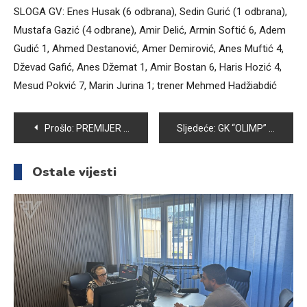
SLOGA GV: Enes Husak (6 odbrana), Sedin Gurić (1 odbrana),
Mustafa Gazić (4 odbrane), Amir Delić, Armin Softić 6, Adem
Gudić 1, Ahmed Destanović, Amer Demirović, Anes Muftić 4,
Dževad Gafić, Anes Džemat 1, Amir Bostan 6, Haris Hozić 4,
Mesud Pokvić 7, Marin Jurina 1; trener Mehmed Hadžiabdić
Navigacija
Prošlo:
PREMIJER RUKOMETNA LIGA BIH: +13 VOGOŠĆANA PROTIV KRIVAJE ZA VRH TABELE
Sljedeće:
GK “OLIMP” ORGANIZOVAO ŠESTI PO REDU INTERNACIONALNI TURNIR “ŠEVALA MUJIĆ”
članaka
Ostale vijesti