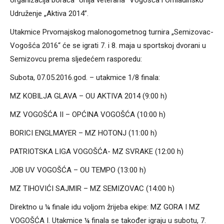
organizacija boraca “Unija veterana” Vogošća i Omladinsko
Udruženje „Aktiva 2014”.
Utakmice Prvomajskog malonogometnog turnira „Semizovac-
Vogošća 2016“ će se igrati 7. i 8. maja u sportskoj dvorani u
Semizovcu prema sljedećem rasporedu:
Subota, 07.05.2016.god. – utakmice 1/8 finala:
MZ KOBILJA GLAVA – OU AKTIVA 2014 (9:00 h)
MZ VOGOŠĆA II – OPĆINA VOGOŠĆA (10:00 h)
BORICI ENGLMAYER – MZ HOTONJ (11:00 h)
PATRIOTSKA LIGA VOGOŠĆA- MZ SVRAKE (12:00 h)
JOB UV VOGOŠĆA – OU TEMPO (13:00 h)
MZ TIHOVIĆI SAJMIR – MZ SEMIZOVAC (14:00 h)
Direktno u ¼ finale idu voljom žrijeba ekipe: MZ GORA I MZ
VOGOŠĆA I. Utakmice ¼ finala se također igraju u subotu, 7.