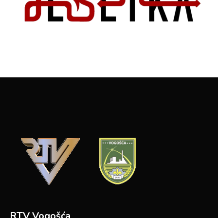
RTV Vogošća