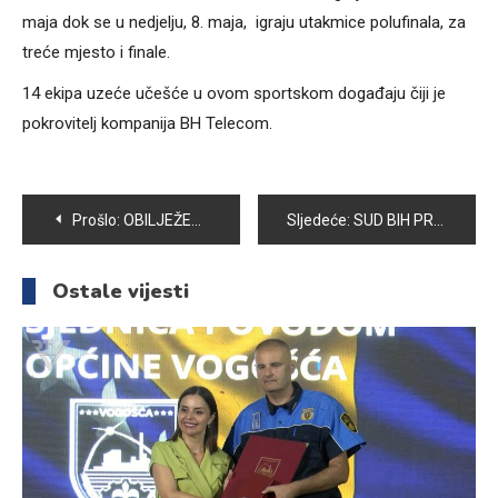
maja dok se u nedjelju, 8. maja, igraju utakmice polufinala, za
treće mjesto i finale.
14 ekipa uzeće učešće u ovom sportskom događaju čiji je
pokrovitelj kompanija BH Telecom.
Navigacija
Prošlo:
OBILJEŽEN DAN OSNOVNE ŠKOLE “IZET ŠABIĆ” U HOTONJU
Sljedeće:
SUD BIH PRODUŽIO PRITVOR JOVANU TINTORU. OPTUŽNICA ĆE SAČINJAVATI VELIKI BROJ TAČAKA ZA ZLOČINE POČINJENE NA PODRUČJU OPĆINE VOGOŠĆA
članaka
Ostale vijesti