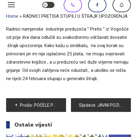
Home
»
RADNICI PRETISA STUPILI U ŠTRAJK UPOZORENJA
Radnici namjenske industrije preduzeća ” Pretis ” iz Vogošće
od prije dva dana odlučili su svakodnevno održavati dvosatni
štrajk upozorenja. Kako kažu u sindikatu, na ovaj korak su
primorani jer im nije isplaćeno 25 plata, ne mogu ovjeravati
zdravstevne knjižice , a u preduzeću već duže vrijeme nemaju
grijanje. Od svojih zahtjeva neće odustati , a ukoliko se ništa
ne riješi 24 februara stupaju u generalni štrajk.
Navigacija
Prošlo:
POČELE PRIPREME ZA POLAGANJE EKSTERNE MATURE U OŠ “PORODICE EF. RAMIĆ”
Sljedeće:
JAVNI POZIV ZA ANALIZE TLA NA PODRUČJU OPĆINE VOGOŠĆA U 2015. GODINI
članaka
Ostale vijesti