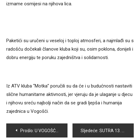
izmame osmijesi na njihova lica.
Paketići su uručeni u veseloj i toploj atmosferi, a najmlađi su s
radošću dočekali članove kluba koji su, osim poklona, donijeli i
dobru energiju te poruku zajedništva i solidarnosti.
Iz ATV kluba “Motka” poručili su da će i u budućnosti nastaviti
slične humanitarne aktivnosti, jer vjeruju da je ulaganje u djecu
i njihovu sreću najbolji način da se gradi ljepša i humanija
zajednica u Vogošći.
Navigacija
Prošlo:
U VOGOŠĆI ODRŽAN „FESTIVAL URBANE KULTURE I FOLKLORA ZA MLADE 4”
Sljedeće:
SUTRA 13. REDOVNA SJEDNICA OPĆINSKOG VIJEĆA VOGOŠĆA