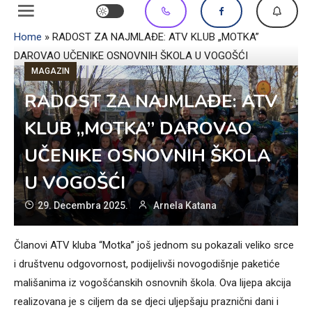
Home
»
RADOST ZA NAJMLAĐE: ATV KLUB „MOTKA”
DAROVAO UČENIKE OSNOVNIH ŠKOLA U VOGOŠĆI
MAGAZIN
RADOST ZA NAJMLAĐE: ATV
KLUB „MOTKA” DAROVAO
UČENIKE OSNOVNIH ŠKOLA
U VOGOŠĆI
29. Decembra 2025.
Arnela Katana
Članovi ATV kluba “Motka” još jednom su pokazali veliko srce
i društvenu odgovornost, podijelivši novogodišnje paketiće
mališanima iz vogošćanskih osnovnih škola. Ova lijepa akcija
realizovana je s ciljem da se djeci uljepšaju praznični dani i