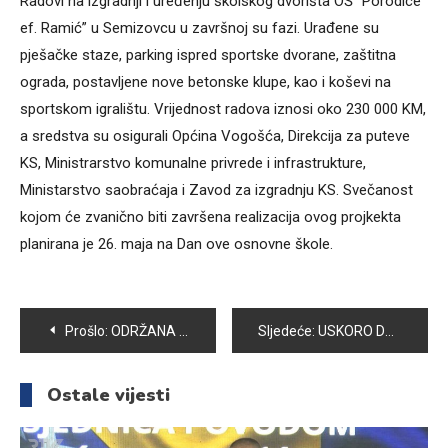
Radovi na izgradnji i uređenju školskog dvorišta OŠ “Porodice
ef. Ramić” u Semizovcu u završnoj su fazi. Urađene su
pješačke staze, parking ispred sportske dvorane, zaštitna
ograda, postavljene nove betonske klupe, kao i koševi na
sportskom igralištu. Vrijednost radova iznosi oko 230 000 KM,
a sredstva su osigurali Općina Vogošća, Direkcija za puteve
KS, Ministrarstvo komunalne privrede i infrastrukture,
Ministarstvo saobraćaja i Zavod za izgradnju KS. Svečanost
kojom će zvanično biti završena realizacija ovog projkekta
planirana je 26. maja na Dan ove osnovne škole.
Navigacija
Prošlo:
ODRŽANA SJEDNICA LOKALNOG EKONOMSKOG VIJEĆA OPĆINE VOGOŠĆA
Sljedeće:
USKORO DJEČIJE IGRALIŠTE U MZ BLAGOVAC
članaka
Ostale vijesti