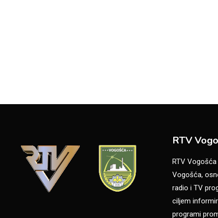
RTV Vogo
RTV Vogošća je
Vogošća, osno
radio i TV pr
ciljem informir
programi promo