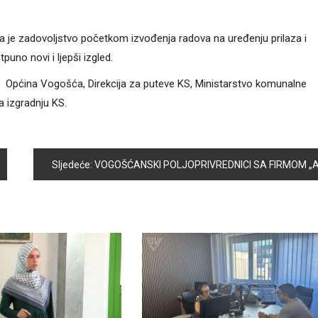
la je zadovoljstvo početkom izvođenja radova na uređenju prilaza i
uno novi i ljepši izgled.
su Općina Vogošća, Direkcija za puteve KS, Ministarstvo komunalne
a izgradnju KS.
Sljedeće:
VOGOŠĆANSKI POLJOPRIVREDNICI SA FIRMOM „AGRONA“ POTPISALI UGOVORE O UZGOJU KORNIŠON