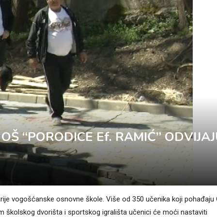
OŠ “PORODICE Ef. RAMIĆ” ODVIJA
tarije vogošćanske osnovne škole. Više od 350 učenika koji pohađaju
 školskog dvorišta i sportskog igrališta učenici će moći nastaviti