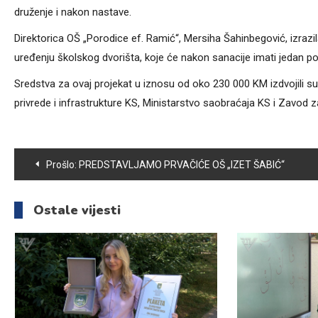
druženje i nakon nastave.
Direktorica OŠ „Porodice ef. Ramić“, Mersiha Šahinbegović, izrazi
uređenju školskog dvorišta, koje će nakon sanacije imati jedan potp
Sredstva za ovaj projekat u iznosu od oko 230 000 KM izdvojili 
privrede i infrastrukture KS, Ministarstvo saobraćaja KS i Zavod z
Navigacija
Prošlo:
PREDSTAVLJAMO PRVAČIĆE OŠ „IZET ŠABIĆ“
članaka
Ostale vijesti