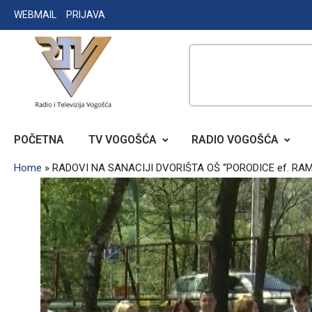
Skip
WEBMAIL
PRIJAVA
to
content
RADIO TELEVIZIJA VOGOŠĆA
POČETNA
TV VOGOŠĆA
RADIO VOGOŠĆA
Home
»
RADOVI NA SANACIJI DVORIŠTA OŠ “PORODICE ef. R