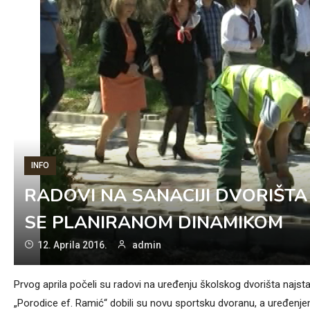
INFO
RADOVI NA SANACIJI DVORIŠTA 
SE PLANIRANOM DINAMIKOM
12. Aprila 2016.
admin
Prvog aprila počeli su radovi na uređenju školskog dvorišta najs
„Porodice ef. Ramić“ dobili su novu sportsku dvoranu, a uređenjem