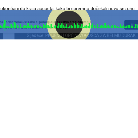
ti okončani do kraja augusta, kako bi spremno dočekali novu sezonu.
a koristi kolačiće kako bi poboljšala iskustvo pregledavanja.
Allow
ja ove stranice slažete se sa našom
Politikom privatnosti
.
Sljedeće:
PRIJEM U OPĆINI VOGOŠĆA ZA BELMU DURAK
MAGAZIN
ŽLA ALIĆ – POZIV
SUTRA PRVI DAN TURNIRA U