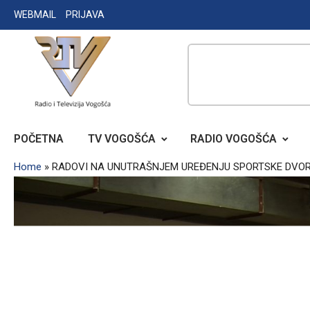
Skip
WEBMAIL
PRIJAVA
to
content
RADIO TELEVIZIJA VOGOŠĆA
POČETNA
TV VOGOŠĆA
RADIO VOGOŠĆA
Home
»
RADOVI NA UNUTRAŠNJEM UREĐENJU SPORTSKE DVORA