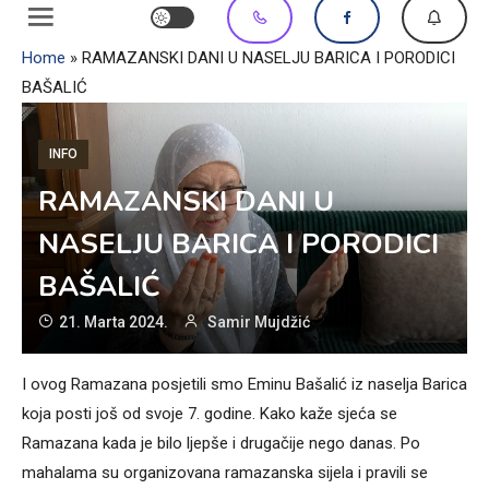
Home
»
RAMAZANSKI DANI U NASELJU BARICA I PORODICI
BAŠALIĆ
INFO
RAMAZANSKI DANI U
NASELJU BARICA I PORODICI
BAŠALIĆ
21. Marta 2024.
Samir Mujdžić
I ovog Ramazana posjetili smo Eminu Bašalić iz naselja Barica
koja posti još od svoje 7. godine. Kako kaže sjeća se
Ramazana kada je bilo ljepše i drugačije nego danas. Po
mahalama su organizovana ramazanska sijela i pravili se