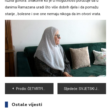
ružna govora. Svakome ko je u mogućnosti poručuje da u
danima Ramazana uradi što više dobrih djela i da pomažu
starije , bolesne i sve one nemaju nikoga da im otvori vrata.
Navigacija
Prošlo:
ČETVRTFINALE KUPA BIH ZA RUKOMETAŠE – VOGOŠĆANI U PRVOM SUSRETU PORAŽENI OD KONJUHA
Sljedeće:
SVJETSKI JE DAN POEZIJE
članaka
Ostale vijesti