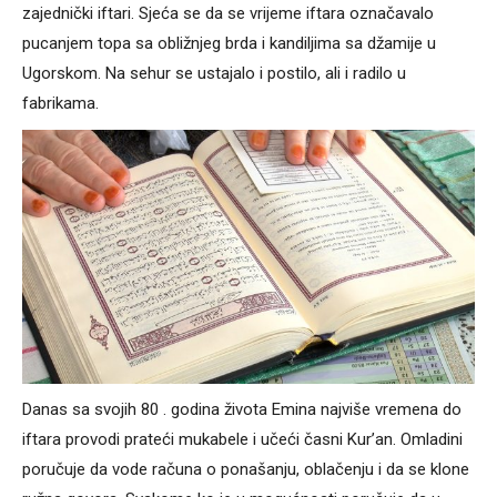
zajednički iftari. Sjeća se da se vrijeme iftara označavalo
pucanjem topa sa obližnjeg brda i kandiljima sa džamije u
Ugorskom. Na sehur se ustajalo i postilo, ali i radilo u
fabrikama.
Danas sa svojih 80 . godina života Emina najviše vremena do
iftara provodi prateći mukabele i učeći časni Kur’an. Omladini
poručuje da vode računa o ponašanju, oblačenju i da se klone