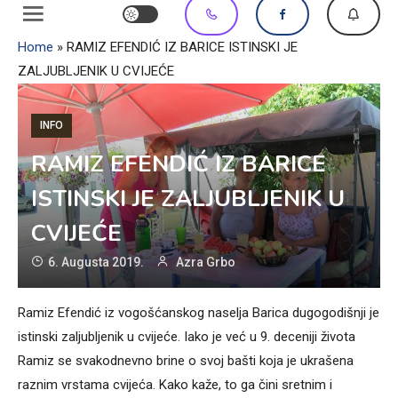
Home
»
RAMIZ EFENDIĆ IZ BARICE ISTINSKI JE
ZALJUBLJENIK U CVIJEĆE
INFO
RAMIZ EFENDIĆ IZ BARICE
ISTINSKI JE ZALJUBLJENIK U
CVIJEĆE
6. Augusta 2019.
Azra Grbo
Ramiz Efendić iz vogošćanskog naselja Barica dugogodišnji je
istinski zaljubljenik u cvijeće. Iako je već u 9. deceniji života
Ramiz se svakodnevno brine o svoj bašti koja je ukrašena
raznim vrstama cvijeća. Kako kaže, to ga čini sretnim i