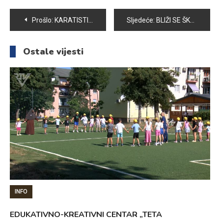
Navigacija
Prošlo:
KARATISTI SAMBONA IZ PLANINARSKOG DOMA MOTKA KRENULI SA PRIPREMAMA ZA NOVU SEZONU
Sljedeće:
BLIŽI SE ŠKOLSKA GODINA: CIJENE UDŽBENIKA I ŠKOLSKOG PRIBORA UGLAVNOM NA PROŠLOGODIŠNJEM NIVOU
članaka
Ostale vijesti
INFO
EDUKATIVNO-KREATIVNI CENTAR „TETA