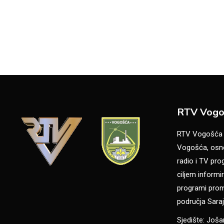
RTV Vogo
RTV Vogošća je
Vogošća, osno
radio i TV pr
ciljem informir
programi promo
područja Saraj
Sjedište: Još