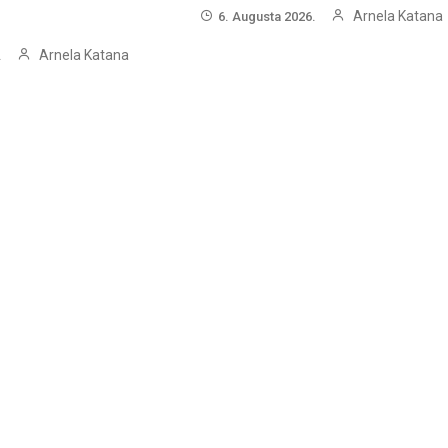
Arnela Katana
6. Augusta 2026.
Arnela Katana
.