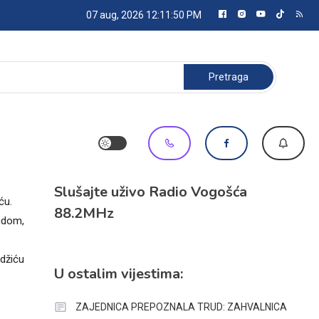
07 aug, 2026
12:11:50 PM
Pretraga:
Slušajte uživo Radio Vogošća
ću.
88.2MHz
sudom,
džiću
U ostalim vijestima:
ZAJEDNICA PREPOZNALA TRUD: ZAHVALNICA