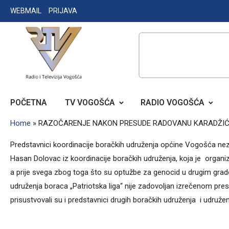
Skip
WEBMAIL
PRIJAVA
to
content
RADIO TELEVIZIJA VOGOŠĆA
POČETNA
TV VOGOŠĆA
RADIO VOGOŠĆA
Home
»
RAZOČARENJE NAKON PRESUDE RADOVANU KARADŽI
Predstavnici koordinacije boračkih udruženja općine Vogošća 
Hasan Dolovac iz koordinacije boračkih udruženja, koja je organi
a prije svega zbog toga što su optužbe za genocid u drugim grad
udruženja boraca „Patriotska liga“ nije zadovoljan izrečenom p
prisustvovali su i predstavnici drugih boračkih udruženja i udružen