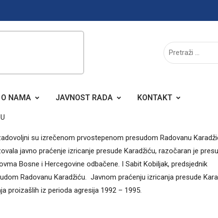
O NAMA
JAVNOST RADA
KONTAKT
ĆU
nezadovoljni su izrečenom prvostepenom presudom Radovanu Karadži
zovala javno praćenje izricanje presude Karadžiću, razočaran je pre
ovma Bosne i Hercegovine odbačene. I Sabit Kobiljak, predsjednik
resudom Radovanu Karadžiću. Javnom praćenju izricanja presude Kara
ja proizašlih iz perioda agresija 1992 – 1995.