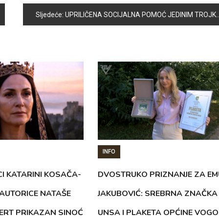
Sljedeće:
UPRILIČENA SOCIJALNA POMOĆ JEDINIM TROJKAMA NA PODRUČJU OPĆINE VOGOŠĆA
INFO
CI KATARINI KOSAČA-
DVOSTRUKO PRIZNANJE ZA EM
AUTORICE NATAŠE
JAKUBOVIĆ: SREBRNA ZNAČKA
ERT PRIKAZAN SINOĆ
UNSA I PLAKETA OPĆINE VOG