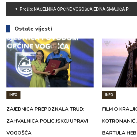
Navigacija
Prošlo:
NAČELNIKA OPĆINE VOGOŠĆA EDINA SMAJIĆA POSJETILI VOGOŠĆANSKI SREDNJOŠKOLCI, ČLANOVI KADETSKE FUDBALSKE REPREZENTACIJE BiH
članaka
Ostale vijesti
INFO
INFO
ZAJEDNICA PREPOZNALA TRUD:
FILM O KRALJI
ZAHVALNICA POLICIJSKOJ UPRAVI
KOTROMANIĆ 
VOGOŠĆA
BARTULA HEB