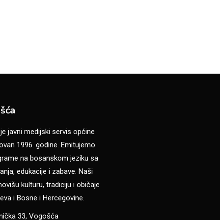
šća
 javni medijski servis općine
van 1996. godine. Emitujemo
ograme na bosanskom jeziku sa
anja, edukacije i zabave. Naši
višu kulturu, tradiciju i običaje
eva i Bosne i Hercegovine.
anička 33, Vogošća