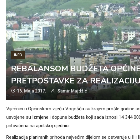
INFO
REBALANSOM BUDŽETA OPĆINE
PRETPOSTAVKE ZA REALIZACIJU
16. Maja 2017.
Samir Mujdžić
Vijećnici u Općinskom vijeću Vogošća su krajem prošle godine usv
usvojene su Izmjene i dopune budžeta koji sada iznosi 14 344 00
prihvaćena na aprilskoj sjednici.
Realizacija planiranih prihoda najvećim dijelom se ostvaruje u II i