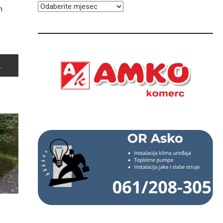
ARHIVA
h