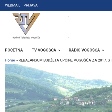
Skip
WEBMAIL
PRIJAVA
to
content
RADIO TELEVIZIJA VOGOŠĆA
POČETNA
TV VOGOŠĆA
RADIO VOGOŠĆA
Home
»
REBALANSOM BUDŽETA OPĆINE VOGOŠĆA ZA 2017. S