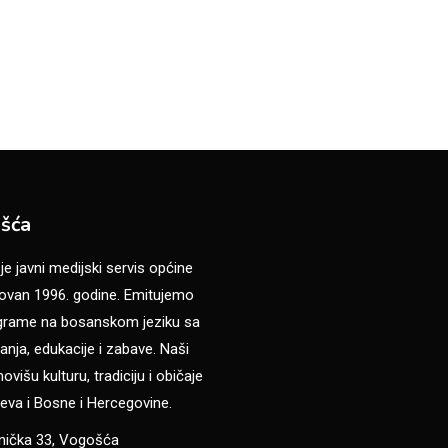
šća
 javni medijski servis općine
van 1996. godine. Emitujemo
ograme na bosanskom jeziku sa
anja, edukacije i zabave. Naši
višu kulturu, tradiciju i običaje
eva i Bosne i Hercegovine.
anička 33, Vogošća