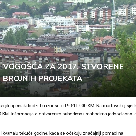
 VOGOŠĆA ZA 2017. STVORENE
 BROJNIH PROJEKATA
ojili općinski budžet u iznosu od 9 511 000 KM. Na martovskoj sjedn
0 KM. Informacija o ostvarenim prihodima i rashodima jednoglasno j
 III kvartalu tekuće godine, kada se očekuju značajniji pomaci na