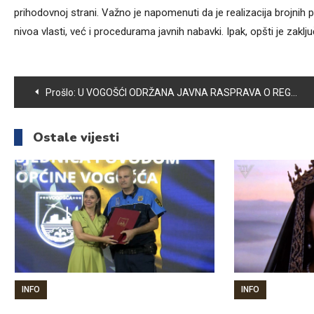
prihodovnoj strani. Važno je napomenuti da je realizacija brojnih
nivoa vlasti, već i procedurama javnih nabavki. Ipak, opšti je zak
Navigacija
Prošlo:
U VOGOŠĆI ODRŽANA JAVNA RASPRAVA O REGULACIONOM PLANU „KRŠE“
članaka
Ostale vijesti
INFO
INFO