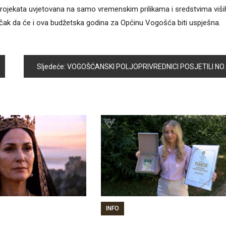
 projekata uvjetovana na samo vremenskim prilikama i sredstvima viši
ljučak da će i ova budžetska godina za Općinu Vogošća biti uspješna.
Sljedeće:
VOGOŠĆANSKI POLJOPRIVREDNICI POSJETILI NOVOSADSKI SAJAM
INFO