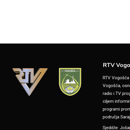
RTV Vogo
RTV Vogošća je
Vogošća, osno
radio i TV pr
ciljem informir
programi promo
područja Saraj
Sjedište: Još