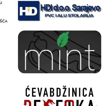
U
OŠĆA