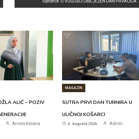
Sljedeće:
U VOGOŠĆI OBILJEŽEN DAN PRVAČIĆA
MAGAZIN
ŽLA ALIĆ – POZIV
SUTRA PRVI DAN TURNIRA U
GENERACIJE
ULIČNOJ KOŠARCI
Arnela Katana
Admin
.
6. Augusta 2026.