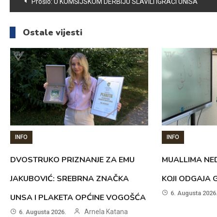
Navigacija
Prošlo:
U KOMŠIJSKOM DERBIJU SLAVILI IGRAČI UNISA
članaka
Ostale vijesti
INFO
INFO
DVOSTRUKO PRIZNANJE ZA EMU
MUALLIMA NED
JAKUBOVIĆ: SREBRNA ZNAČKA
KOJI ODGAJA 
6. Augusta 2026
UNSA I PLAKETA OPĆINE VOGOŠĆA
Arnela Katana
6. Augusta 2026.