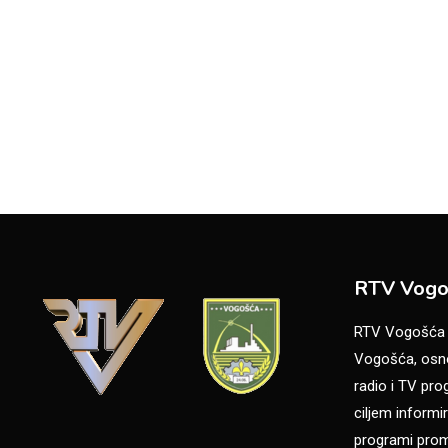
RTV Vogo
RTV Vogošća je
Vogošća, osno
radio i TV pr
ciljem informir
programi promo