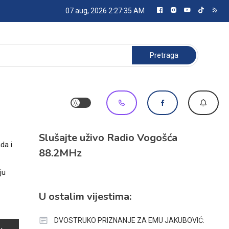
07 aug, 2026
2:27:35 AM
Pretraga:
Slušajte uživo Radio Vogošća
da i
88.2MHz
ju
U ostalim vijestima:
DVOSTRUKO PRIZNANJE ZA EMU JAKUBOVIĆ: