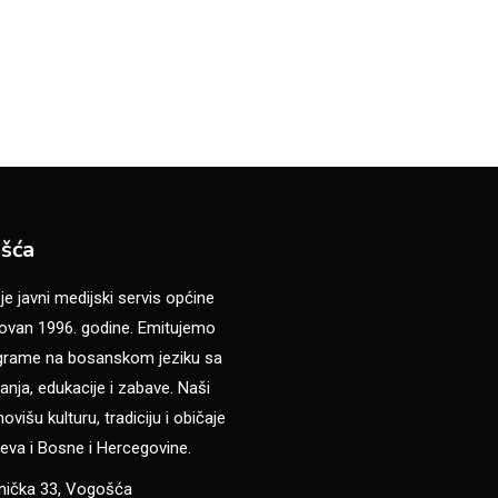
šća
 javni medijski servis općine
van 1996. godine. Emitujemo
ograme na bosanskom jeziku sa
anja, edukacije i zabave. Naši
višu kulturu, tradiciju i običaje
eva i Bosne i Hercegovine.
anička 33, Vogošća