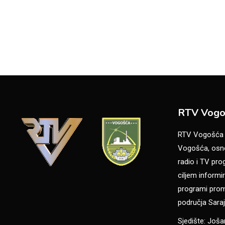
RTV Vogo
RTV Vogošća je
Vogošća, osno
radio i TV pr
ciljem informir
programi promo
područja Saraj
Sjedište: Još