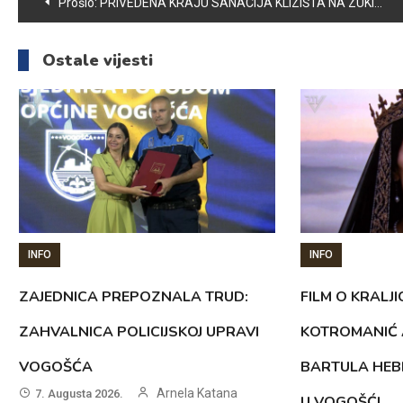
Navigacija
Prošlo:
PRIVEDENA KRAJU SANACIJA KLIZIŠTA NA ZUKIĆA BRDU
članaka
Ostale vijesti
INFO
INFO
ZAJEDNICA PREPOZNALA TRUD:
FILM O KRALJI
ZAHVALNICA POLICIJSKOJ UPRAVI
KOTROMANIĆ 
VOGOŠĆA
BARTULA HEB
Arnela Katana
7. Augusta 2026.
U VOGOŠĆI