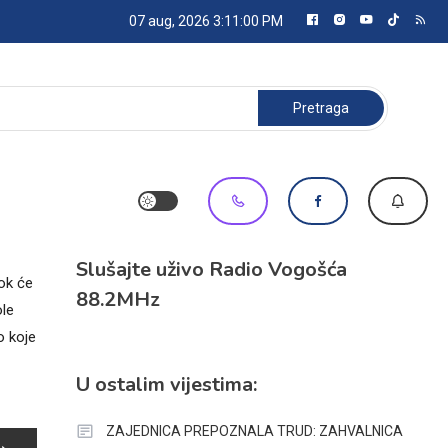
07 aug, 2026
3:11:00 PM
Pretraga:
Slušajte uživo Radio Vogošća
dok će
88.2MHz
ole
o koje
U ostalim vijestima:
ZAJEDNICA PREPOZNALA TRUD: ZAHVALNICA