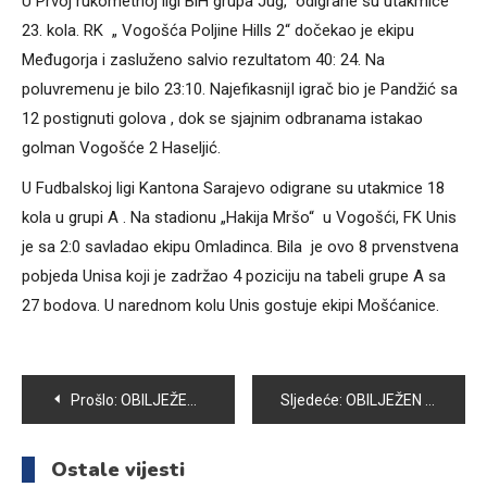
U Prvoj rukometnoj ligi BiH grupa Jug, odigrane su utakmice
23. kola. RK „ Vogošća Poljine Hills 2“ dočekao je ekipu
Međugorja i zasluženo salvio rezultatom 40: 24. Na
poluvremenu je bilo 23:10. NajefikasnijI igrač bio je Pandžić sa
12 postignuti golova , dok se sjajnim odbranama istakao
golman Vogošće 2 Haseljić.
U Fudbalskoj ligi Kantona Sarajevo odigrane su utakmice 18
kola u grupi A . Na stadionu „Hakija Mršo“ u Vogošći, FK Unis
je sa 2:0 savladao ekipu Omladinca. Bila je ovo 8 prvenstvena
pobjeda Unisa koji je zadržao 4 poziciju na tabeli grupe A sa
27 bodova. U narednom kolu Unis gostuje ekipi Mošćanice.
Navigacija
Prošlo:
OBILJEŽENA 24. GODIŠNJICA ODBRANE SARAJEVA I BIH
Sljedeće:
OBILJEŽEN 03. MAJ SVJETSKI DAN SLOBODE MEDIJA
članaka
Ostale vijesti