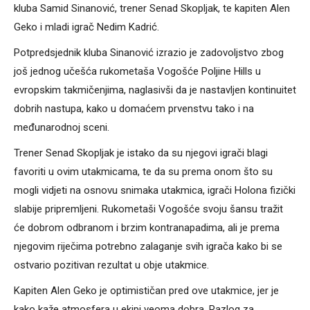
kluba Samid Sinanović, trener Senad Skopljak, te kapiten Alen
Geko i mladi igrač Nedim Kadrić.
Potpredsjednik kluba Sinanović izrazio je zadovoljstvo zbog
još jednog učešća rukometaša Vogošće Poljine Hills u
evropskim takmičenjima, naglasivši da je nastavljen kontinuitet
dobrih nastupa, kako u domaćem prvenstvu tako i na
međunarodnoj sceni.
Trener Senad Skopljak je istako da su njegovi igrači blagi
favoriti u ovim utakmicama, te da su prema onom što su
mogli vidjeti na osnovu snimaka utakmica, igrači Holona fizički
slabije pripremljeni. Rukometaši Vogošće svoju šansu tražit
će dobrom odbranom i brzim kontranapadima, ali je prema
njegovim riječima potrebno zalaganje svih igrača kako bi se
ostvario pozitivan rezultat u obje utakmice.
Kapiten Alen Geko je optimističan pred ove utakmice, jer je
kako kaže atmosfera u ekipi veoma dobra. Razlog za