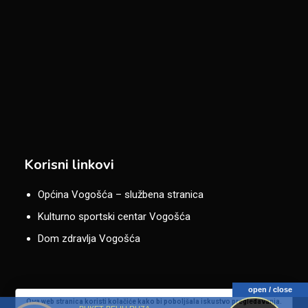
Korisni linkovi
Općina Vogošća – službena stranica
Kulturno sportski centar Vogošća
Dom zdravlja Vogošća
open / close
Ova web stranica koristi kolačiće kako bi poboljšala iskustvo pregledavanja.