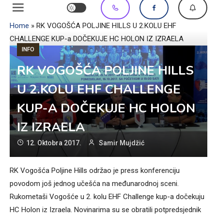
Home
»
RK VOGOŠĆA POLJINE HILLS U 2.KOLU EHF
CHALLENGE KUP-a DOČEKUJE HC HOLON IZ IZRAELA
INFO
RK VOGOŠĆA POLJINE HILLS
U 2.KOLU EHF CHALLENGE
KUP-A DOČEKUJE HC HOLON
IZ IZRAELA
12. Oktobra 2017.
Samir Mujdžić
RK Vogošća Poljine Hills održao je press konferenciju
povodom još jednog učešća na međunarodnoj sceni.
Rukometaši Vogošće u 2. kolu EHF Challenge kup-a dočekuju
HC Holon iz Izraela. Novinarima su se obratili potpredsjednik