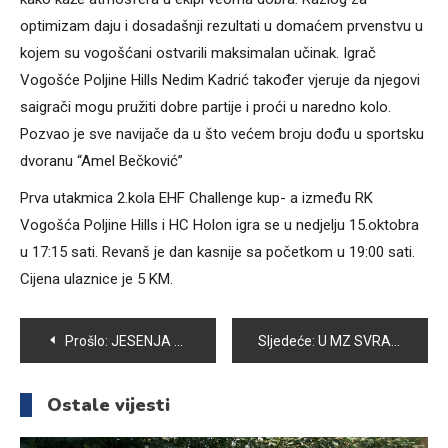
optimizam daju i dosadašnji rezultati u domaćem prvenstvu u
kojem su vogošćani ostvarili maksimalan učinak. Igrač
Vogošće Poljine Hills Nedim Kadrić također vjeruje da njegovi
saigrači mogu pružiti dobre partije i proći u naredno kolo.
Pozvao je sve navijače da u što većem broju dođu u sportsku
dvoranu “Amel Bečković”
Prva utakmica 2.kola EHF Challenge kup- a između RK
Vogošća Poljine Hills i HC Holon igra se u nedjelju 15.oktobra
u 17:15 sati. Revanš je dan kasnije sa početkom u 19:00 sati.
Cijena ulaznice je 5 KM.
Navigacija
Prošlo:
JESENJA AKCIJA ODVOZA KABASTOG OTPADA U OPĆINI VOGOŠĆA 14. I 15. OKTOBRA
Sljedeće:
U MZ SVRAKE U TOKU RADOVI NA ZAMJENI DIJELA AZBESTNOG CJEVOVODA
članaka
Ostale vijesti