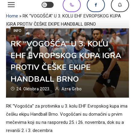
Home
»
RK “VOGOŠĆA” U 3. KOLU EHF EVROPSKOG KUPA
IGRA PROTIV ČEŠKE EKIPE HANDBALL BRNO
INFO
RK “VOGOŠĆA” U 3. KOLU
EHF EVROPSKOG KUPA IGRA
PROTIV ČEŠKE EKIPE
HANDBALL BRNO
24. Oktobra 2023.
Azra Grbo
RK “Vogošća” za protivnika u 3. kolu EHF Evropskog kupa ima
češku ekipu Handball Brno. Vogošćani su domaćini u prvim
mečevima koji su na rasporedu 25. i 26. novembra, dok su a
revanši 2. i 3. decembra.