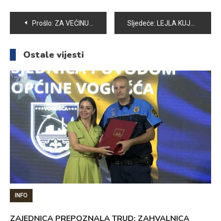
Navigacija
Prošlo:
ZA VEĆINU POLJOPRIVREDNIKA OVA GODINA JE BILA POSEBNO TEŠKA
Sljedeće:
LEJLA KUJRAKOVIĆ SREBRENA NA INTERNACIONALNOM TURNIRU RG “VISOKO 2023”
članaka
Ostale vijesti
INFO
ZAJEDNICA PREPOZNALA TRUD: ZAHVALNICA