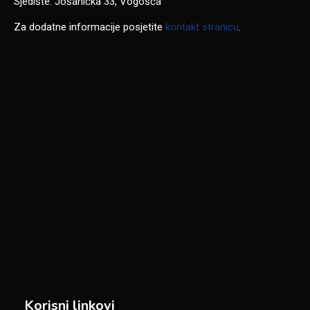
Sjedište: Jošanička 33, Vogošća
Za dodatne informacije posjetite
kontakt stranicu
.
Korisni linkovi