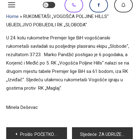
Home
»
RUKOMETAŠI „VOGOŠĆA POLJINE HILLS“
UBJEDLJIVO POBIJEDILI RK „SLOBODA“
U 24. kolu rukometne Premijer lige BiH vogošćanski
rukometaši savladali su posljednje plasiranu ekipu „Slobode“,
rezultatom 37:23. Marko Pandžić postigao je 6 pogodaka, a
Korjenić i Međić po 5. RK „Vogošća Poljine Hills“ nalazi se na
drugom mjestu tabele Premijer lige BiH sa 61 bodom, iza RK
„Izviđač“. Sljedeću utakmicu rukometaši Vogošće igraju u
gostima protiv RK „Maglaj“.
Minela Deševac
Navigacija
Prošlo:
POČETKOM APRILA BIĆE POZNAT BROJ UČESNIKA MANIFESTACIJE „ČISTA VOGOŠĆA 2016“
Sljedeće:
ZA UDRUŽENJE „PORODICE NESTALIH OPĆINE VOGOŠĆA „ IZ OPĆINSKOG BUDŽETA 5,500 KM