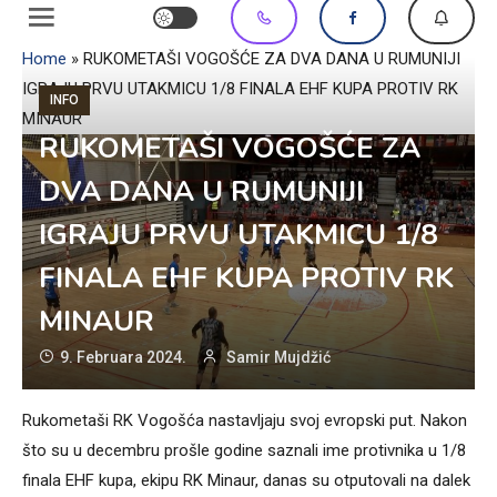
Home
»
RUKOMETAŠI VOGOŠĆE ZA DVA DANA U RUMUNIJI
IGRAJU PRVU UTAKMICU 1/8 FINALA EHF KUPA PROTIV RK
INFO
MINAUR
RUKOMETAŠI VOGOŠĆE ZA
DVA DANA U RUMUNIJI
IGRAJU PRVU UTAKMICU 1/8
FINALA EHF KUPA PROTIV RK
MINAUR
9. Februara 2024.
Samir Mujdžić
Rukometaši RK Vogošća nastavljaju svoj evropski put. Nakon
što su u decembru prošle godine saznali ime protivnika u 1/8
finala EHF kupa, ekipu RK Minaur, danas su otputovali na dalek