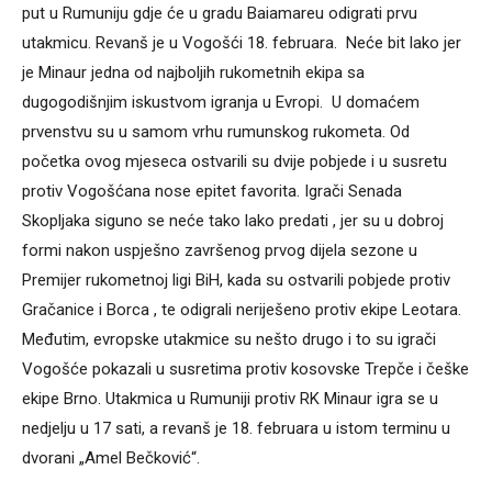
put u Rumuniju gdje će u gradu Baiamareu odigrati prvu
utakmicu. Revanš je u Vogošći 18. februara. Neće bit lako jer
je Minaur jedna od najboljih rukometnih ekipa sa
dugogodišnjim iskustvom igranja u Evropi. U domaćem
prvenstvu su u samom vrhu rumunskog rukometa. Od
početka ovog mjeseca ostvarili su dvije pobjede i u susretu
protiv Vogošćana nose epitet favorita. Igrači Senada
Skopljaka siguno se neće tako lako predati , jer su u dobroj
formi nakon uspješno završenog prvog dijela sezone u
Premijer rukometnoj ligi BiH, kada su ostvarili pobjede protiv
Gračanice i Borca , te odigrali neriješeno protiv ekipe Leotara.
Međutim, evropske utakmice su nešto drugo i to su igrači
Vogošće pokazali u susretima protiv kosovske Trepče i češke
ekipe Brno. Utakmica u Rumuniji protiv RK Minaur igra se u
nedjelju u 17 sati, a revanš je 18. februara u istom terminu u
dvorani „Amel Bečković“.