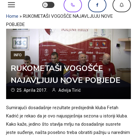
Home
»
RUKOMETAŠI VOGOŠĆE NAJAVLJUJU NOVE
POBJEDE
INFO
RUKOMETAŠI VOGOŠĆE
NAJAVLJUJU NOVE POBJEDE
25. Aprila 2017.
Advija Tirić
Sumirajući dosadašnje rezultate predsjednik kluba Fetah
Kadrić je rekao da je ovo najuspješnija sezona u istoriji kluba.
Kako kaže, jedino što stavlja mrlju na dosadašnje susrete
jeste suđenje, našta posebno treba obratiti pažnju u narednim