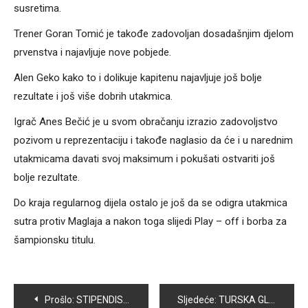
susretima.
Trener Goran Tomić je takođe zadovoljan dosadašnjim djelom
prvenstva i najavljuje nove pobjede.
Alen Geko kako to i dolikuje kapitenu najavljuje još bolje
rezultate i još više dobrih utakmica.
Igrač Anes Bečić je u svom obračanju izrazio zadovoljstvo
pozivom u reprezentaciju i takođe naglasio da će i u narednim
utakmicama davati svoj maksimum i pokušati ostvariti još
bolje rezultate.
Do kraja regularnog dijela ostalo je još da se odigra utakmica
sutra protiv Maglaja a nakon toga slijedi Play – off i borba za
šampionsku titulu.
Navigacija
Prošlo:
STIPENDISTI OPĆINE VOGOŠĆA POTPISALI UGOVORE O STIPENDIRANJU
Sljedeće:
TURSKA GLUMICA ISABELLA DAMLA GUVENILIR POSJETILA OŠ „MIRSAD PRNJAVORAC“