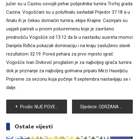
jučer su u Cazinu osvojili pehar pobjednika turnira Trofej grada
Cazina. Vogošćani su u polufinalu savladali Prijedor 37:18 a u
finalu ih je čekao domaćin turnira, ekipe Krajine. Cazinjani su
uspjeli parirati u prvom poluvremenu koje je završeno
prednošću Vogošće od 13:12 da bi u nastavku susreta momci
Danijela Riđića pokazali dominaciju i na kraju zasluženo slavili
rezultatom 32:19. Pored pehara za prvo mjesto igrač
Vogošće Ivan Divković proglašen je za najboljeg igrača turnira
dok je priznanje za najboljeg golmana pripalo Mirzi Haseljiću.
Pripreme za sezonu koja počinje 9.septembra nastavljaju se i
dalje.
Navigacija
Prošlo:
NIJE POVEĆAN BROJ INTERVENCIJA NA PUNKTU HITNE POMOĆI U VOGOŠĆI
Sljedeće:
ODRŽANA ZAVRŠNA PREZENTACIJA PROJEKTA “ŠKOLA PO MJERI DJETETA”
članaka
Ostale vijesti