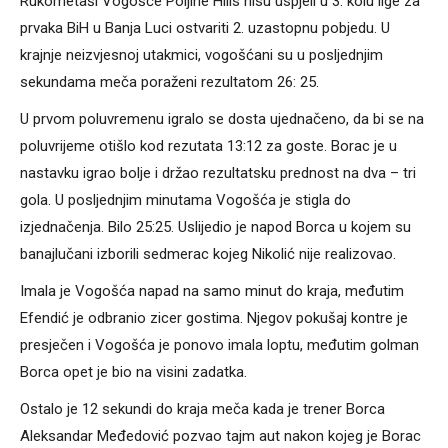
Rukometaši Vogošće Poljine Hills nisu uspjeli u 3. kolu lige za
prvaka BiH u Banja Luci ostvariti 2. uzastopnu pobjedu. U
krajnje neizvjesnoj utakmici, vogošćani su u posljednjim
sekundama meča poraženi rezultatom 26: 25.
U prvom poluvremenu igralo se dosta ujednačeno, da bi se na
poluvrijeme otišlo kod rezutata 13:12 za goste. Borac je u
nastavku igrao bolje i držao rezultatsku prednost na dva – tri
gola. U posljednjim minutama Vogošća je stigla do
izjednačenja. Bilo 25:25. Uslijedio je napod Borca u kojem su
banajlučani izborili sedmerac kojeg Nikolić nije realizovao.
Imala je Vogošća napad na samo minut do kraja, međutim
Efendić je odbranio zicer gostima. Njegov pokušaj kontre je
presječen i Vogošća je ponovo imala loptu, međutim golman
Borca opet je bio na visini zadatka.
Ostalo je 12 sekundi do kraja meča kada je trener Borca
Aleksandar Međedović pozvao tajm aut nakon kojeg je Borac