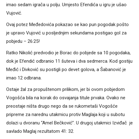
imao sedam igrača u polju. Umjesto Efendića u igru je ušao
Vujović.
Ovaj potez Međedovića pokazao se kao pun pogodak pošto
je upravo Vujović u posljednjim sekundama postigao gol za
pobjedu – 26:25!
Ratko Nikolić predvodio je Borac do pobjede sa 10 pogodaka,
dok je Efendić odbranio 11 šuteva i dva sedmerca. Kod gostiju
Međić i Divković su postigli po devet golova, a Šabanović je
imao 12 odbrana.
Ostaje žal za propuštenom prilikom, jer bi ovom pobjedom
Vogošća bila na korak do osvajanja titule prvaka. Ovako ne
preostaje ništa drugo nego da se rukometaši Vogošće
pripreme za narednu utakmicu protiv Maglaja koji u subotu
dolazi u dvoranu “Amel Bečković”. U drugoj utakmici Izviđač je
savlado Maglaj rezultatom 41: 32.