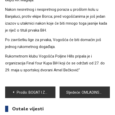
ekipu RK Maglaja.
Nakon nesretnog i nespretnog poraza u prošlom kolu u
Banjaluci, protiv ekipe Borca; pred vogošćanima je još jedan
izazov u utakmici nakon koje će biti mnogo toga jasnije kada
je riječ o tituli prvaka BiH.
Po završetku lige za prvaka, Vogošća će biti domaćin još
jednog rukometnog događaja.
Rukometnom klubu Vogošća Poljine Hills pripala je i
organizacija Final four Kupa BiH koji će se održati od 27. do
29. maja u sportskoj dvorani Amel Bečković”
Navigacija
Prošlo:
BOGAT I ZANIMLJIV PROGRAM MANIFESTACIJE “VOGOŠĆANSKI DANI 2016”
Sljedeće:
OMLADINSKO UDRUŽENJE “TEMPO” ORGANIZOVALO PODJELU LETAKA O ŠTETNOSTI KONZUMIRANJA NARGILE
članaka
Ostale vijesti