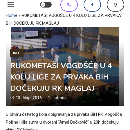
Home
»
RUKOMETAŠI VOGOŠĆE U 4 KOLU LIGE ZA PRVAKA
BIH DOČEKUJU RK MAGLAJ
INFO
RUKOMETAŠI VOGOŠĆE U 4
KOLU LIGE ZA PRVAKA BIH
DOČEKUJU RK MAGLAJ
13. Maja 2016.
admin
U okviru četvrtog kola doigravanja za prvaka BiH RK Vogošća
Poljine Hills sutra u dvorani “Amel Bečković” u 20h dočekuju