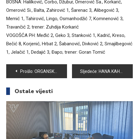
BOSNA: Halilković, Čorbo, Džubur, Omerović Sa., Korkarić,
Omerović Si., Balta, Zahirović 1, Šarenac 3, Alibegović 3,
Memić 1, Tahirović, Lingo, Osmanhodžić 7, Komnenović 3,
Travančić 2; trener: Zuhdija Korkarić
VOGOŠĆA PH: Međić 2, Geko 3, Stanković 1, Kadrić, Kreso,
Bečić 8, Korjenić, Hrbat 2, Šabanović, Divković 2, Smajilbegović
1, Jelačić 1, Dedajić 3, Đapo; trener: Goran Tomić
Navigacija
Prošlo:
ORGANSKA PROIZVODNJA BUDUĆNOST POLJOPRIVREDE
Sljedeće:
HANA KAHRIMAN I ADMIR HADŽIABDIĆ MEĐU NAJPERSPEKTIVNIJIM SPORTISTIMA KANTONA SARAJEVO ZA 2016.GODINU
članaka
Ostale vijesti