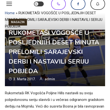
Home
»
RUKOMETAŠI VOGOŠĆE U POSLJEDNJIH DESET
MINUTA PRELOMILI SARAJEVSKI DERBI I NASTAVILI SERIJU
MAGAZIN
POBJEDA
RUKOMETAŠI VOGOŠĆE U
POSLJEDNJIH DESET MINUTA
PRELOMILI SARAJEVSKI
DERBI I NASTAVILI SERIJU
POBJEDA
3. Marta 2017.
admin
Rukometaši RK Vogošća Poljine Hills nastavili su svoju
pobjedonosnu seriju slavivši i u večeras odigranom gradskom
derbiju na Mojmilu. Veći dio susreta Bosna je bila ravnopravan