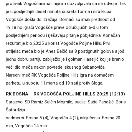
protivnik Vogošćanima i nije im dozvoljavala da se odvoje. Tek
je u posljednjih deset minuta susreta forma i šira klupa
Vogošće došla do izražaja. Domaći su imali prednost od
19:18 no igrači Vogošće prave odlučujućih 6-0 u tom
posljednjem periodu i rješavaju pitanje pobjednika. Konačan
rezultat je bio 20:25 u korist Vogošće Poljine Hills. Prvi
strijelac meča bio je Anes Bečić sa 8 postignutih golova a još
jednu dobru partiju zabilježio je i golman Haseljić koji je branio
veći dio meča nakon povrede iskusnog Šabanovića.
Naredni meč RK Vogošća Poljine Hills igra na domaćem
parketu, u subotu 11.marta od 19 sati protiv Sloge.
RK BOSNA – RK VOGOŠĆA POLJINE HILLS 20:25 (12:13)
Sarajevo, SD Ramiz Salčin Mojmilo; sudije: Saša Pandžić, Boris
Šatordžija
sedmerci: Bosna 5 (4), Vogošća 4 (2); isključenja: Bosna 20
min, Vogošća 14 min