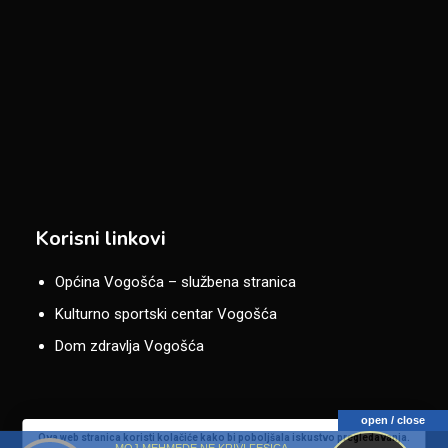
Korisni linkovi
Općina Vogošća – službena stranica
Kulturno sportski centar Vogošća
Dom zdravlja Vogošća
open / close
Ova web stranica koristi kolačiće kako bi poboljšala iskustvo pregledavanja.