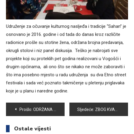
Udruženje za očuvanje kulturnog nasljeđa i tradicije “Sahan” je
osnovano je 2016. godine i od tada do danas kroz različite
radionice prošle su stotine žena, održana brojna predavanja,
okrugli stolovi i niz panel diskusija. Teško je nabrojati sve
projekte koji su proteklih pet godina realizovani u Vogošći i
drugim općinama, ali ono što se nikako ne može zaboraviti i
što ima posebno mjesto u radu udruženja su dva Etno street
festivala i sada već poznato takmičenje u pletenju priglavaka
koje je u planu i naredne godine.
Navigacija
Prošlo:
ODRŽANA GALERIJA VOLONTERIZMA – ZAVRŠNA MANIFESTACIJA PROJEKTA VOLONTIRANJE JE COOL!
Sljedeće:
ZBOG KVARA U PREDUZEĆU „BAGS-ENERGOTEHNIKA“ VOGOŠĆANI OSTALI BEZ GRIJANJA
članaka
Ostale vijesti