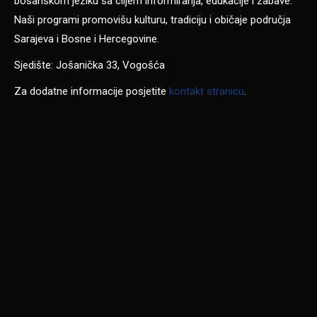
bosanskom jeziku sa ciljem informiranja, edukacije i zabave.
Naši programi promovišu kulturu, tradiciju i običaje područja
Sarajeva i Bosne i Hercegovine.
Sjedište: Jošanička 33, Vogošća
Za dodatne informacije posjetite
kontakt stranicu
.