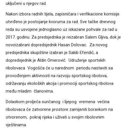
uključeni u njegov rad.
Nakon izbora radnih tijela, zapisničara i verifikacione komisije
utvrđeno je postojanje kvoruma za rad. Sve tačke dnevnog
reda su usvojene jednoglasno uz iskazane pohvale za rad u
2017. godinu. Za predsjednika je reizabran Salem Gljiva, dok je
novoizabrani dopredsjednik Hasan Dolovac. Za novog
predsjednika skupštine izabran je Sakib Efendić, a
dopredsjednik je Aldin Omerović. Udruženje sportskih
ribolovaca Vogošća će u narednom periodu nastaviti sa
provođenjem aktivnosti na razvoju sportskog ribolova,
održavanju ekoloških akcija i promociji sportskog ribolova
među mladim članovima.
Dolaskom proljeća sunčanog i lijepog vremena većina
ribolovaca će zatvorene prostore zamijeniti boravkom na
otvorenom, pokraj rijeka i uživati u svojim ribolovnim
vještinama.