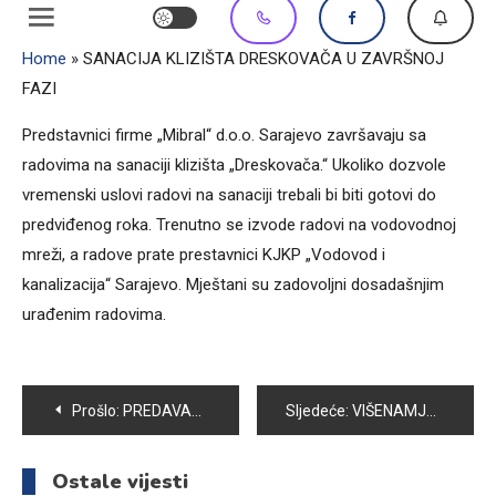
Home
»
SANACIJA KLIZIŠTA DRESKOVAČA U ZAVRŠNOJ
FAZI
Predstavnici firme „Mibral“ d.o.o. Sarajevo završavaju sa
radovima na sanaciji klizišta „Dreskovača.“ Ukoliko dozvole
vremenski uslovi radovi na sanaciji trebali bi biti gotovi do
predviđenog roka. Trenutno se izvode radovi na vodovodnoj
mreži, a radove prate prestavnici KJKP „Vodovod i
kanalizacija“ Sarajevo. Mještani su zadovoljni dosadašnjim
urađenim radovima.
Navigacija
Prošlo:
PREDAVANJE O ORALNOM ZDRAVLJU U OŠ “PORODICE EF. RAMIĆ“ U SEMIZOVCU
Sljedeće:
VIŠENAMJESKE KLUPE NA PODRUČJU OPĆINE VOGOŠĆA
članaka
Ostale vijesti