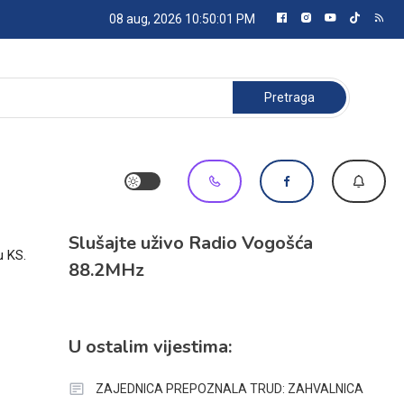
08 aug, 2026
10:50:01 PM
Pretraga:
Slušajte uživo Radio Vogošća
u KS.
88.2MHz
U ostalim vijestima:
ZAJEDNICA PREPOZNALA TRUD: ZAHVALNICA