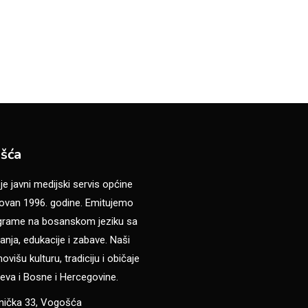
šća
 javni medijski servis općine
van 1996. godine. Emitujemo
ograme na bosanskom jeziku sa
anja, edukacije i zabave. Naši
višu kulturu, tradiciju i običaje
eva i Bosne i Hercegovine.
anička 33, Vogošća