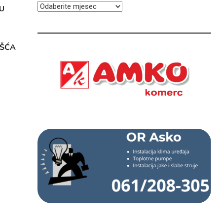
ARHIVA
U
OŠĆA