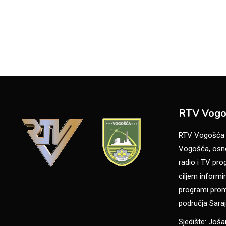
RTV Vogo
RTV Vogošća je
Vogošća, osno
radio i TV pr
ciljem informir
programi promo
područja Saraj
Sjedište: Još