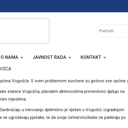
O NAMA
JAVNOST RADA
KONTAKT
GOŠĆA
 općina Vogošća. S ovim problemom suočene su gotovo sve općine 
icijske stanice Vogošća, planskim aktivnostima preventivno djeluju na
enim mjestima.
 Saobraćaju u mirovanju djelimično je riješen u Vogošći, izgradnjom
 da ne ugrožavaju pješake, te da svoje četverotočkaše ne parkiraju po