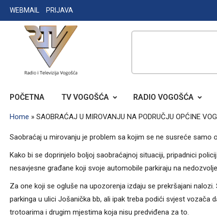
Skip
WEBMAIL
PRIJAVA
to
content
RADIO TELEVIZIJA VOGOŠĆA
POČETNA
TV VOGOŠĆA
RADIO VOGOŠĆA
Home
»
SAOBRAĆAJ U MIROVANJU NA PODRUČJU OPĆINE VO
Saobraćaj u mirovanju je problem sa kojim se ne susreće samo
Kako bi se doprinjelo boljoj saobraćajnoj situaciji, pripadnici pol
nesavjesne građane koji svoje automobile parkiraju na nedozvolj
Za one koji se ogluše na upozorenja izdaju se prekršajani nalozi.
parkinga u ulici Jošanička bb, ali ipak treba podići svjest vozača
trotoarima i drugim mjestima koja nisu predviđena za to.