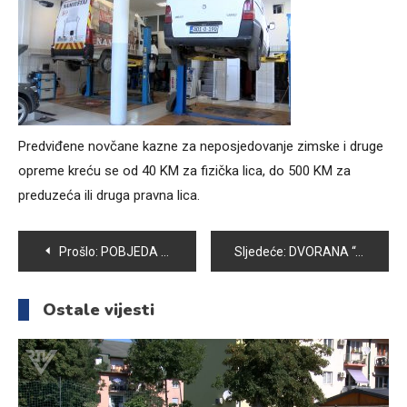
Predviđene novčane kazne za neposjedovanje zimske i druge
opreme kreću se od 40 KM za fizička lica, do 500 KM za
preduzeća ili druga pravna lica.
Navigacija
Prošlo:
POBJEDA RUKOMETAŠA VOGOŠĆE U PRVENSTVU PRED UTAKMICU EHF CHALLENGE KUPA PROTIV BORCA
Sljedeće:
DVORANA “AMEL BEČKOVIĆ” SPREMNA ZA JOŠ JEDAN PRAZNIK RUKOMETA
članaka
Ostale vijesti