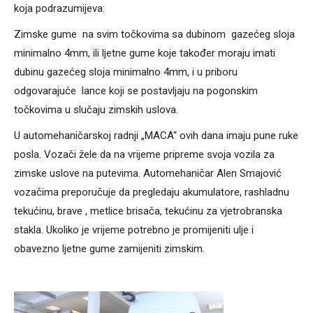
koja podrazumijeva:
Zimske gume na svim točkovima sa dubinom gazećeg sloja
minimalno 4mm, ili ljetne gume koje također moraju imati
dubinu gazećeg sloja minimalno 4mm, i u priboru
odgovarajuće lance koji se postavljaju na pogonskim
točkovima u slučaju zimskih uslova.
U automehaničarskoj radnji „MACA“ ovih dana imaju pune ruke
posla. Vozači žele da na vrijeme pripreme svoja vozila za
zimske uslove na putevima. Automehaničar Alen Smajović
vozačima preporučuje da pregledaju akumulatore, rashladnu
tekućinu, brave , metlice brisača, tekućinu za vjetrobranska
stakla. Ukoliko je vrijeme potrebno je promijeniti ulje i
obavezno ljetne gume zamijeniti zimskim.