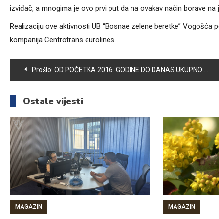
izviđač, a mnogima je ovo prvi put da na ovakav način borave na j
Realizaciju ove aktivnosti UB “Bosnae zelene beretke” Vogošća p
kompanija Centrotrans eurolines.
Navigacija
Prošlo:
OD POČETKA 2016. GODINE DO DANAS UKUPNO SKLOPLJENO 145 BRAKOVA I U MATIČNU KNJIGU ROĐENIH UPISANO 245 NOVOROĐENČADI
članaka
Ostale vijesti
MAGAZIN
MAGAZIN