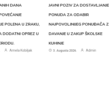
ANIH DANA
JAVNI POZIV ZA DOSTAVLJANJE
 POVEĆANJE
PONUDA ZA ODABIR
JE POLENA U ZRAKU,
NAJPOVOLJNIJEG PONUĐAČA 
A DODATNI OPREZ U
DAVANJE U ZAKUP ŠKOLSKE
RIODU.
KUHINJE
Amela Kobiljak
Admin
.
3. Augusta 2026.