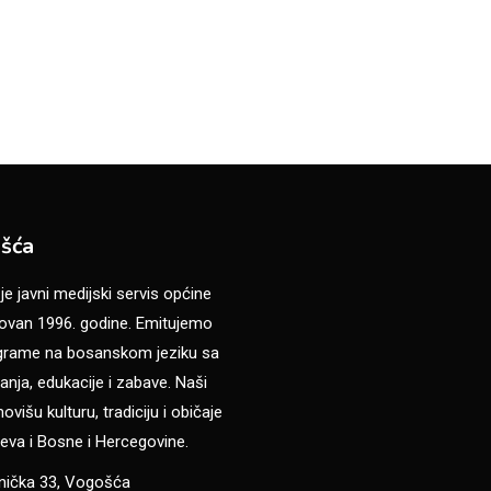
šća
 javni medijski servis općine
van 1996. godine. Emitujemo
ograme na bosanskom jeziku sa
anja, edukacije i zabave. Naši
višu kulturu, tradiciju i običaje
eva i Bosne i Hercegovine.
anička 33, Vogošća