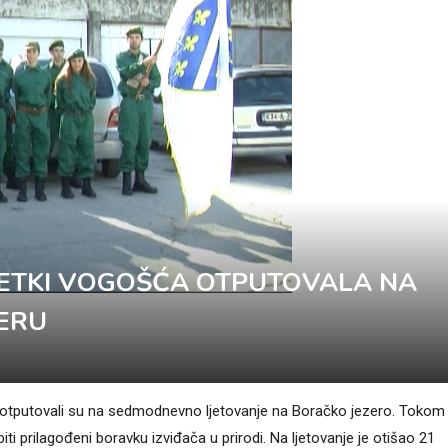
ERETKI VOGOŠĆA OTPUTOVALA NA
ERU
a otputovali su na sedmodnevno ljetovanje na Boračko jezero. Tokom
biti prilagođeni boravku izviđača u prirodi. Na ljetovanje je otišao 21