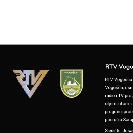
RTV Vogo
RTV Vogošća je
Vogošća, osno
radio i TV pr
ciljem informir
programi promo
područja Saraj
Sjedište: Još