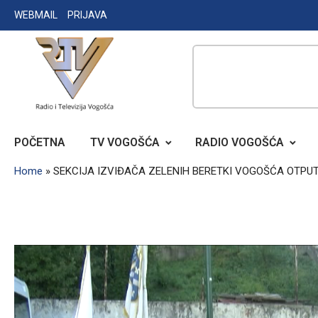
Skip
WEBMAIL
PRIJAVA
to
content
RADIO TELEVIZIJA VOGOŠĆA
POČETNA
TV VOGOŠĆA
RADIO VOGOŠĆA
Home
»
SEKCIJA IZVIĐAČA ZELENIH BERETKI VOGOŠĆA OTP