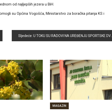
ednom od najljepših jezera u BiH.
omogli su Općina Vogošća, Ministarstvo za boračka pitanja KS i
Sljedeće:
U TOKU SU RADOVI NA UREĐENJU SPORTSKE DVORANE “AMEL BEČKOVIĆ”
MAGAZIN