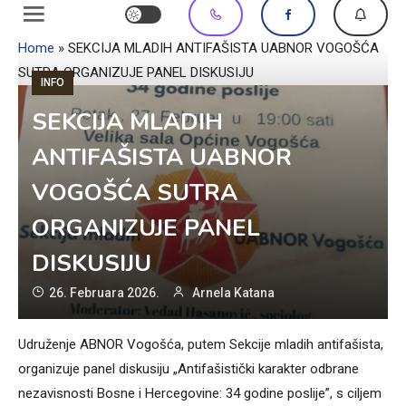
Home
»
SEKCIJA MLADIH ANTIFAŠISTA UABNOR VOGOŠĆA
SUTRA ORGANIZUJE PANEL DISKUSIJU
INFO
SEKCIJA MLADIH
ANTIFAŠISTA UABNOR
VOGOŠĆA SUTRA
ORGANIZUJE PANEL
DISKUSIJU
26. Februara 2026.
Arnela Katana
Udruženje ABNOR Vogošća, putem Sekcije mladih antifašista,
organizuje panel diskusiju „Antifašistički karakter odbrane
nezavisnosti Bosne i Hercegovine: 34 godine poslije”, s ciljem