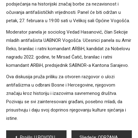
podsjećanja na historijski značaj borbe za nezavisnost i
očuvanja antifašističkih vrijednosti. Panel će biti održan u
petak, 27. februara u 19:00 sati u Velikoj sali Općine Vogošća.
Moderator panela je sociolog Vedad Hasanović, član Sekcije
mladih antifašista UABNOR Vogošća. Učesnici panela su Amir
Reko, branilac i ratni komandant ARBiH, kandidat za Nobelovu
nagradu 2022. godine, te Mirsad Ćatić, branilac i ratni
komandant ARBiH, predsjednik SABNOR-a Kantona Sarajevo.
Ova diskusija pruža priliku za otvoren razgovor o ulozi
antifašizma u odbrani Bosne i Hercegovine, njegovom
značaju kroz historiju i izazovima savremenog društva.
Pozivaju se svi zainteresovani građani, posebno mladi, da
prisustvuju i daju svoj doprinos njegovanju kulture sjećanja i
istine.
Navigacija
Prošlo:
U POVODU DANA NEZAVISNOSTI BIH SUTRA SVEČANA SJEDNICA OPĆINSKOG VIJEĆA VOGOŠĆA
Sljedeće:
ODRŽANA 15. REDOVNA SJEDNICA OV VOGOŠĆA: USVOJEN REGULACIONI PLAN “SVRAKE”