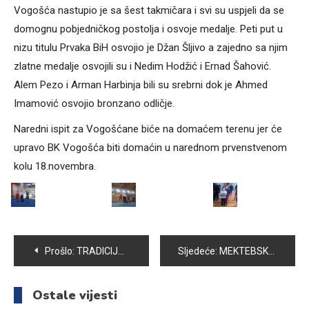
Vogošća nastupio je sa šest takmičara i svi su uspjeli da se
domognu pobjedničkog postolja i osvoje medalje. Peti put u
nizu titulu Prvaka BiH osvojio je Džan Šljivo a zajedno sa njim
zlatne medalje osvojili su i Nedim Hodžić i Ernad Šahović.
Alem Pezo i Arman Harbinja bili su srebrni dok je Ahmed
Imamović osvojio bronzano odličje.
Naredni ispit za Vogošćane biće na domaćem terenu jer će
upravo BK Vogošća biti domaćin u narednom prvenstvenom
kolu 18.novembra.
Navigacija
Prošlo:
TRADICIJA SE NASTAVLJA – USPJEŠAN NASTUP JUDO KLUBA CHAMPION U CETINJU
Sljedeće:
MEKTEBSKU NASTAVU U MEKTEBU BLAGOVAC POHAĐA 156 POLAZNIKA
članaka
Ostale vijesti