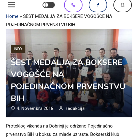
Home
»
ŠEST MEDALJA ZA BOKSERE VOGOŠĆE NA
POJEDINAČNOM PRVENSTVU BIH
INFO
ŠEST MEDALJA ZA BOKSERE
VOGOŠĆE NA
POJEDINAČNOM PRVENSTVU
BIH
4. Novembra 2018.
redakcija
Proteklog vikenda na Dobrinji je održano Pojedinačno
prvenstvo BiH u boksu za mlađe uzraste. Bokserski klub