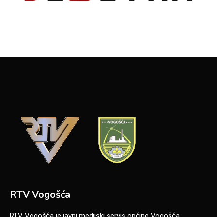
RTV Vogošća
RTV Vogošća je javni medijski servis općine Vogošća,