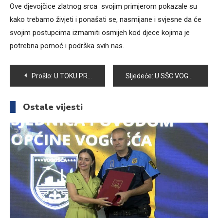
Ove djevojčice zlatnog srca svojim primjerom pokazale su
kako trebamo živjeti i ponašati se, nasmijane i svjesne da će
svojim postupcima izmamiti osmijeh kod djece kojima je
potrebna pomoć i podrška svih nas.
Navigacija
Prošlo:
U TOKU PRIJAVE ZA „MALU ŠKOLU RIBOLOVA“ U ORGANIZACIJI SRD VOGOŠĆA
Sljedeće:
U SŠC VOGOŠĆA ODRŽANO PREDAVANJE “SIGURNOST UČENIKA U DIGITALNOM OKRUŽENJU”
članaka
Ostale vijesti