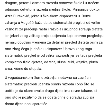
drugom, petom i osmom razredu osnovne škole i u trećem
odnosno četvrtom razredu srednje škole. Primarijus doktor
Azra Duraković, ljekar u školskom dispanzeru u Domu
zdravlja u Vogošći kaže da su sistematski pregledi od velike
važnosti za praćenje rasta i razvoja i ukupnog zdravlja djeteta
jer ljekari zbog velikog broja pacijenata koje dnevno pregledaju
nemaju dovoljno vremena za detaljan pregled djeteta osim za
ono zbog čega je došlo u dispanzer. Upravo zbog toga
sistematski pregled je od velike važnosti, jer se tada pregleda
kompletno tijelo djeteta, od vida, sluha, zubi, krajnika, pluća,
srca, kičme do stopala.
U vogošćanskom Domu zdravlja nedavno su završeni
sistematski pregledi učenika osmih razreda i ono što se
uočilo je da skoro svako drugo dijete ima ravne tabane, ali
ono što je pozitivno da se dosta brine o zdravlju zubi pa
dosta djece nosi aparatiće.