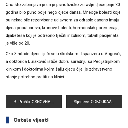
Ono što zabrinjava je da je psihofizičko zdravlje djece prije 30
godina bilo puno bolje nego djece danas. Mneoge bolesti koje
su nekad bile rezervisane uglavnom za odrasle danans imaju
djeca poput čireva, kronove bolesti, hormonskih poremećaja,
dijabetesa koji je potrebno liječiti inzulinom, takvih pacijenata
je više od 20.
Oko 3 hiljade djece liječi se u školskom dispanzeru u Vogošći,
a doktorica Duraković ističe dobru saradnju sa Pedijatrijskom
klinikom i doktorima kojim šalju djecu čije je zdravstveno
stanje potrebno pratiti na klinici.
Navigacija
Prošlo:
OSNOVNA ŠKOLA “PORODICE EF.RAMIĆ”: PREDSTAVLJAMO I-1 RAZRED
Sljedeće:
ODBOJKAŠICE VOGOŠĆE PORAŽENE OD EKIPE IGMANA
članaka
Ostale vijesti