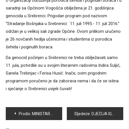
U organizaciji Udruženja porodica šehida i poginulih boraca i u
saradnji sa Općinom Vogošća obilježena je 21. godišnjica
genocida u Srebrenci. Prigodan program pod nazivom
“Stradanje Bošnjaka u Srebrenici: 11. juli 1995.- 11. juli 2016.”
održan je u velikoj sali zgrade Općine. Ovom prilikom uručeno
je 26 novčanih hedija učenicima i studentima iz porodica
šehida i poginulih boraca.
Da genocid počinjen u Srebrenici ne treba obilježavati samo
11. jula, potvrdile su u svojim literarnim radovima Indira Suljić,
Sanela Trebinjac i Ferisa Husić. Inače, ovim prigodnim
programom poručeno je da zaborava nema i da će se istina
i sjećanje o Srebrenici uvijek čuvati!
Navigacija
Prošlo:
MINISTARSTVO PRIVREDE KS ZA OPĆINU VOGOŠĆA: 100.000 KM ZA SANACIJU I IZGRADNJU SAOBRAĆAJNICE U STAROJ INDUSTRIJSKOJ ZONI “PRETIS” A NASTAVLJA SE ULAGANJE U PROJEKAT SANACIJE RIJEČNIH KORITA
Sljedeće:
DJEČIJA IGRALIŠTA U OPĆINI VOGOŠĆA NAŠLA SE NA METI VANDALA
članaka