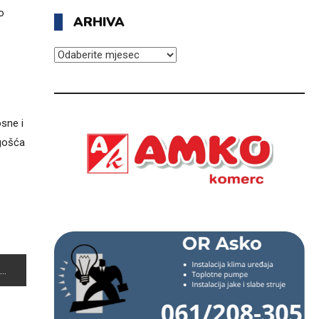
o
ARHIVA
ARHIVA
osne i
ogošća