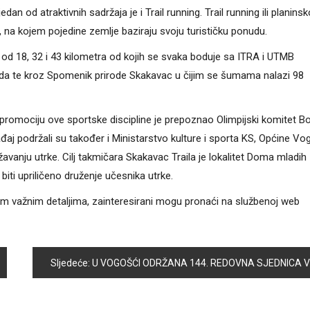
an od atraktivnih sadržaja je i Trail running. Trail running ili planinsk
etu, na kojem pojedine zemlje baziraju svoju turističku ponudu.
, od 18, 32 i 43 kilometra od kojih se svaka boduje sa ITRA i UTMB
rada te kroz Spomenik prirode Skakavac u čijim se šumama nalazi 98
 promociju ove sportske discipline je prepoznao Olimpijski komitet B
gađaj podržali su također i Ministarstvo kulture i sporta KS, Općine V
državanju utrke. Cilj takmičara Skakavac Traila je lokalitet Doma mladih
iti upriličeno druženje učesnika utrke.
alim važnim detaljima, zainteresirani mogu pronaći na službenoj web
Sljedeće:
U VOGOŠĆI ODRŽANA 144. REDOVNA SJEDNICA VLADE KS