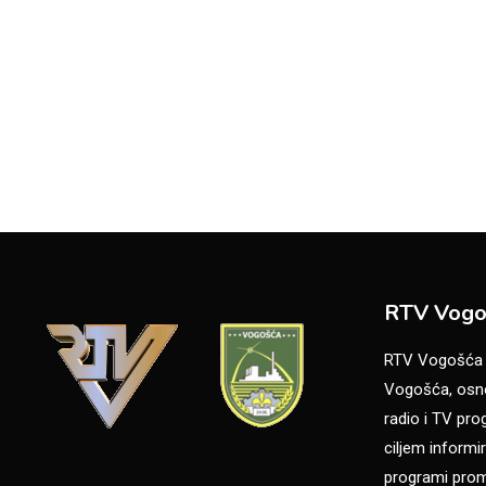
RTV Vogo
RTV Vogošća je
Vogošća, osno
radio i TV pr
ciljem informir
programi promo