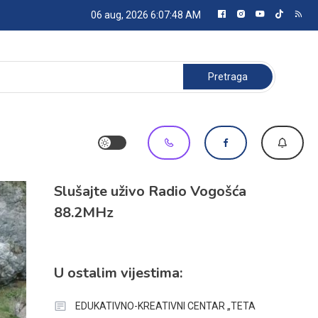
06 aug, 2026
6:07:49 AM
Pretraga:
Slušajte uživo Radio Vogošća
88.2MHz
U ostalim vijestima:
EDUKATIVNO-KREATIVNI CENTAR „TETA