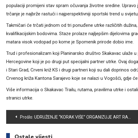
populaciji promijeni stav spram očuvanja životne sredine. Upravo jed
trčanje je najbrže rastući i najperspektivniji sportski trend u svij
Takmičari će trčati jednom od tri ponuđene utrke različitih dužina
kvalifikacijskim bodovima. Staze prolaze najljepšim dijelovima g
matara visok vodopad po kome je Spomenik prirode dobio ime.
Trud i profesionalizam koji Planinarsko društvo Skakavac ulaže u
Hercegovine koji je po drugi put specijalni partner utrke. Ovaj do
i Stari Grad, Crveni križ KS i drugi partneri koji su dali doprinos o
Crvenog križa Kantona Sarajevo koje se nalazi u Vogošći, gdje će b
Više informacija o Skakavac Trailu, rutama, pravilima utrke i ost
stranici utrke.
Navigacija
Prošlo:
UDRUŽENJE “KORAK VIŠE” ORGANIZUJE ART RADIONICE
članaka
Ostale vijesti