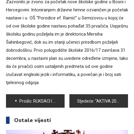
Zazvonilo je zvono za početak nove školske godine u Bosni i
Hercegovini. Intoniranjem državne himne ozvaničen je početak
nastave i u OŠ “Porodice ef. Ramić” u Semizovcu u kojoj će
od ove školske godine nastavu pohađat 35 prvačića. Uspješnu
školsku godinu poželjela im je direktorica Mersiha
Šahinbegović, dok su im stariji učenici priredbom poželjeli
dobrodošlicu. Prvo polugodište školske 2016/17 završava 31.
decembra, u nastavni plan su uvedene određene izmjene, tako
da će prvačići osim ustaljenih predmeta od ove godine
izučavat engleski jezik i informatiku, a povečan je i broj sati
tjelesnog odgoja.
Navigacija
Prošlo:
RUKSACI I ŠKOLSKI PRIBOR ZA ĐAKE PRVAKE U OŠ “MIRSAD PRNJAVORAC”
Sljedeće:
“AKTIVA 2014” U MISIJI OČUVANJA OKOLIŠA
članaka
Ostale vijesti