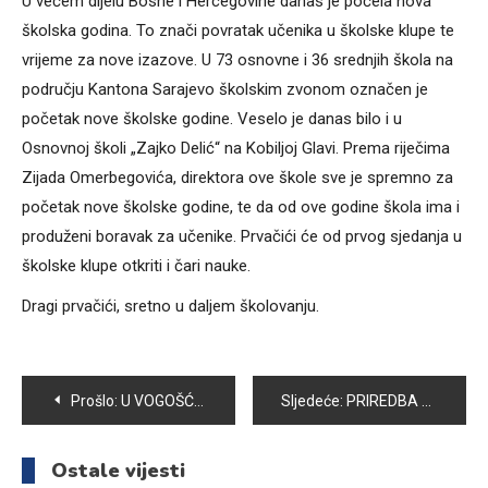
U većem dijelu Bosne i Hercegovine danas je počela nova
školska godina. To znači povratak učenika u školske klupe te
vrijeme za nove izazove. U 73 osnovne i 36 srednjih škola na
području Kantona Sarajevo školskim zvonom označen je
početak nove školske godine. Veselo je danas bilo i u
Osnovnoj školi „Zajko Delić“ na Kobiljoj Glavi. Prema riječima
Zijada Omerbegovića, direktora ove škole sve je spremno za
početak nove školske godine, te da od ove godine škola ima i
produženi boravak za učenike. Prvačići će od prvog sjedanja u
školske klupe otkriti i čari nauke.
Dragi prvačići, sretno u daljem školovanju.
Navigacija
Prošlo:
U VOGOŠĆI OBILJEŽENA 24.GODIŠNJICA FORMIRANJA 1.KORPUSA ARMIJE RBiH
Sljedeće:
PRIREDBA POVODOM SVEČANOG PRIJEMA PRVAČIĆA ORGANIZOVANA JE I U OSNOVNOJ ŠKOLI „ZAHID BARUČIJA“ U VOGOŠĆI
članaka
Ostale vijesti