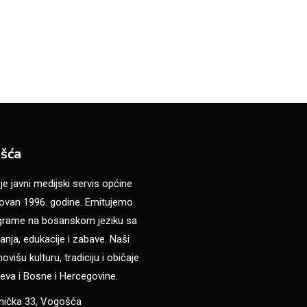
šća
 javni medijski servis općine
van 1996. godine. Emitujemo
ograme na bosanskom jeziku sa
anja, edukacije i zabave. Naši
višu kulturu, tradiciju i običaje
eva i Bosne i Hercegovine.
anička 33, Vogošća