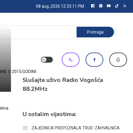
08 aug, 2026
12:33:11 PM
Pretraga:
NE U 2015.GODINI
Slušajte uživo Radio Vogošća
88.2MHz
tiva.
U ostalim vijestima:
ZAJEDNICA PREPOZNALA TRUD: ZAHVALNICA