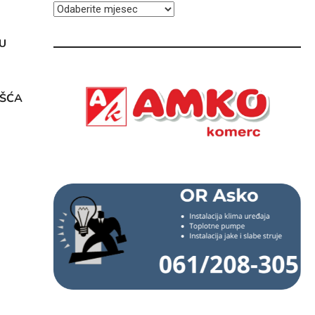
ARHIVA
U
OŠĆA