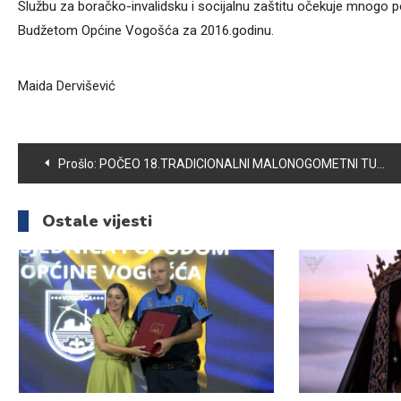
Službu za boračko-invalidsku i socijalnu zaštitu očekuje mnogo po
Budžetom Općine Vogošća za 2016.godinu.
Maida Dervišević
Navigacija
Prošlo:
POČEO 18.TRADICIONALNI MALONOGOMETNI TURNIR „VOGOŠĆA 2016“
članaka
Ostale vijesti