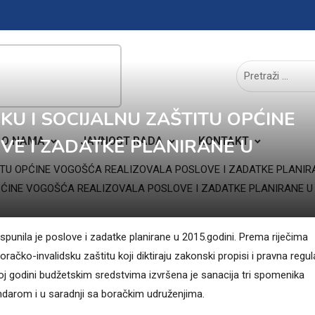
U I SOCIJALNU ZAŠTITU OPĆINE
E I ZADATKE PLANIRANE U
O NAMA
JAVNOST RADA
KONTAKT
TU OPĆINE VOGOŠĆA REALIZOVALA POSLOVE I ZADATKE PLANIRA
spunila je poslove i zadatke planirane u 2015.godini. Prema riječima
ačko-invalidsku zaštitu koji diktiraju zakonski propisi i pravna regula
oj godini budžetskim sredstvima izvršena je sanacija tri spomenika
lendarom i u saradnji sa boračkim udruženjima.