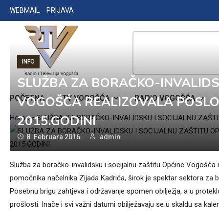
Skip
WEBMAIL
PRIJAVA
to
content
INFO
SLUŽBA ZA BORAČKO-INVALIDSK
RADIO TELEVIZIJA VOGOŠĆA
POČETNA
VOGOŠĆA REALIZOVALA POSLOV
TV VOGOŠĆA
RADIO VOGOŠĆA
2015.GODINI
Home
»
SLUŽBA ZA BORAČKO-INVALIDSKU I SOCIJALNU ZAŠTI
8. Februara 2016.
admin
Služba za boračko-invalidsku i socijalnu zaštitu Općine Vogošća i
pomoćnika načelnika Zijada Kadrića, širok je spektar sektora za bor
Posebnu brigu zahtjeva i održavanje spomen obilježja, a u protekl
prošlosti. Inače i svi važni datumi obilježavaju se u skaldu sa ka