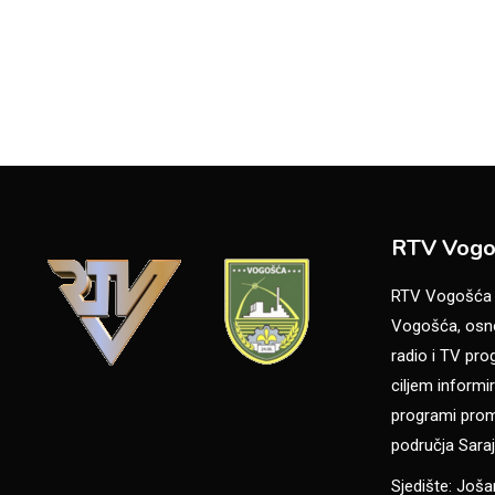
RTV Vogo
RTV Vogošća je
Vogošća, osno
radio i TV pr
ciljem informir
programi promo
područja Saraj
Sjedište: Još