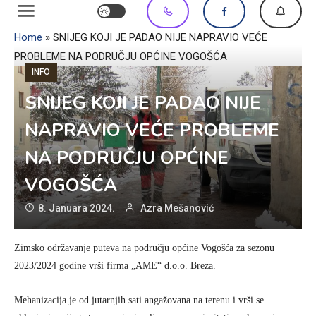
Home
»
SNIJEG KOJI JE PADAO NIJE NAPRAVIO VEĆE
PROBLEME NA PODRUČJU OPĆINE VOGOŠĆA
INFO
SNIJEG KOJI JE PADAO NIJE
NAPRAVIO VEĆE PROBLEME
NA PODRUČJU OPĆINE
VOGOŠĆA
8. Januara 2024.
Azra Mešanović
Zimsko održavanje puteva na području općine Vogošća za sezonu
2023/2024 godine vrši firma „AME“ d.o.o. Breza.
Mehanizacija je od jutarnjih sati angažovana na terenu i vrši se