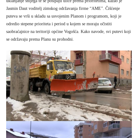
uklanjanje snijega te se posipaju ulice prema prioritetima, kazao je
Jasmin Daut voditelj zimskog održavanja firme “AME”. Čišćenje
puteva se vrši u skladu sa usvojenim Planom i programom, koji je
odredio stepene prioriteta i period u kojem se moraju očistiti
saobraćajnice na teritoriji općine Vogošća. Kako navode, svi putevi koji
se održavaju prema Planu su prohodni.