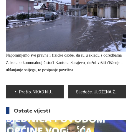
Napominjemo sve pravne i fizičke osobe, da su u skladu s odredbama
Zakona o komunalnoj čistoći Kantona Sarajevo, dužni vršiti čišćenje i
uklanjanje snijega, te posipanje površina.
Navigacija
Prošlo:
NIKAD NIJE KASNO ZA DOBRE STVARI – VJEŽBATI U PEDESETIM ČINI DOBRO CIJELOM ORGANIZMU
Sljedeće:
ULOŽENA ŽALBA NA OSLOBAĐUJUĆU PRESUDU MILADINU TRIFUNOVIĆU
članaka
Ostale vijesti