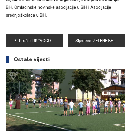
BiH, Omladinske novinske asocijacije u BiH i Asocijacije
srednjoškolaca u BiH.
Navigacija
Prošlo:
RK “VOGOŠĆA POLJINE HILLS 2” SLAVIO PROTIV RK “MEĐUGORJE”, FK UNIS BOLJI OD OMLADINCA
Sljedeće:
ZELENE BERETKE ODALE POČAST POGINULIM SABORCIMA I GRAĐANIMA SARAJEVA
članaka
Ostale vijesti