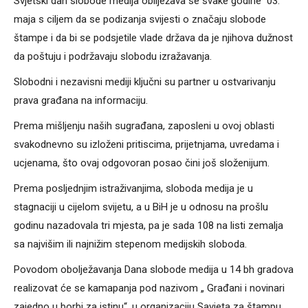
Svjetski dan slobode medija obilježava se svake godine 03.
maja s ciljem da se podizanja svijesti o značaju slobode
štampe i da bi se podsjetile vlade država da je njihova dužnost
da poštuju i podržavaju slobodu izražavanja.
Slobodni i nezavisni mediji ključni su partner u ostvarivanju
prava građana na informaciju.
Prema mišljenju naših sugrađana, zaposleni u ovoj oblasti
svakodnevno su izloženi pritiscima, prijetnjama, uvredama i
ucjenama, što ovaj odgovoran posao čini još složenijum.
Prema posljednjim istraživanjima, sloboda medija je u
stagnaciji u cijelom svijetu, a u BiH je u odnosu na prošlu
godinu nazadovala tri mjesta, pa je sada 108 na listi zemalja
sa najvišim ili najnižim stepenom medijskih sloboda.
Povodom obolježavanja Dana slobode medija u 14 bh gradova
realizovat će se kamapanja pod nazivom „ Građani i novinari
zajedno u borbi za istinu“, u organizaciju Savjeta za štampu