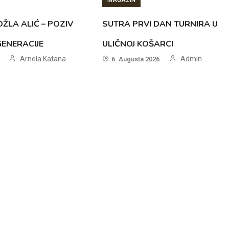
MAGAZIN
ŽLA ALIĆ – POZIV
SUTRA PRVI DAN TURNIRA U
GENERACIJE
ULIČNOJ KOŠARCI
Arnela Katana
Admin
.
6. Augusta 2026.