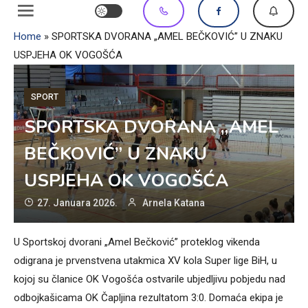
Home
»
SPORTSKA DVORANA „AMEL BEČKOVIĆ” U ZNAKU
USPJEHA OK VOGOŠĆA
SPORT
SPORTSKA DVORANA „AMEL
BEČKOVIĆ” U ZNAKU
USPJEHA OK VOGOŠĆA
27. Januara 2026.
Arnela Katana
U Sportskoj dvorani „Amel Bečković” proteklog vikenda
odigrana je prvenstvena utakmica XV kola Super lige BiH, u
kojoj su članice OK Vogošća ostvarile ubjedljivu pobjedu nad
odbojkašicama OK Čapljina rezultatom 3:0. Domaća ekipa je