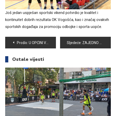
Još jedan uspješan sportski vikend potvrdio je kvalitet i
kontinuitet dobrih rezultata OK Vogošća, kao i značaj ovakvih
sportskih događaja za promociju odbojke i sporta uopće.
Navigacija
Prošlo:
U OPĆINI VOGOŠĆA OTVOREN NOVI REGISTRACIONI URED IDDEEA-E, GRAĐANIMA DOSTUPAN ELEKTRONSKI POTPIS
Sljedeće:
ZAJEDNO DO ZAPOŠLJAVANJA: ZAVRŠNICA PROJEKTA “VIHOR”
članaka
Ostale vijesti