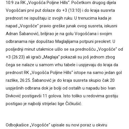
10:9 za RK „Vogošća Poljine Hills“. Početkom drugog dijela
Vogošćani prvi put dolaze do +3 (13:10) i do kraja susreta
prednost ne ispuštaju iz svojih ruku. U trenucima kada je
napad „Vogošće“ pravio greške junak ovog susreta, iskusni
Adnan Šabanović, briljirao je na golu Vogošćana i svojim
odbranama nije dopuštao Maglajlijama potpuni preokret. U
posljednji minut utakmice ušlo se sa prednošću „Vogošće“ od
+3 (26:23) ali igrači „Maglaja“ pokazali su još jednom zbog
čega se nalaze u samom vrhu tabele i uspjevaju do kraja da
prednost RK „Vogošća Poljine Hills“ istope na samo jedan gol
razlike, 26:25. Šabanović je do kraja susreta skupio čak 20
uspješnih odbrana dok je bolji od ostalih u napadu bio Ivan
Divković postigavši 11 golova. Isto toliko u redovima gostiju
postigao je najbolji strijelac lige Čičkušić.
Odbojkašice „Vogošće“ upisale su novi poraz u okviru