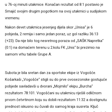
u 76-oj minuti utakmice. Konačan rezultat od 8:1 postavio je
Smajić svojim drugim pogotkom na ovoj utakmici u sudijskom
vremenu.
Nakon devet utakmica jesenjeg dijela skor „Unisa“ je 6
pobjeda, 2 remija i samo jedan poraz, uz gol razliku 36:13
(+23). Da nije bilo tog nesretnog poraza od „SAŠK Napretka“
(0:1) na domaćem terenu u 2.kolu FK „Unis“ bi prezimio na
samom vrhu tabele Grupe A.
Subota je bila sretan dan za sportske ekipe iz Vogošće.
Košarkaši „Vogošće“ stigli su do prve ovosezonske gostujuće
pobjede savladavši u dvorani „Mojmilo“ ekipu „Burcha“
rezultatom 78:101. Vogošćani su utakmicu riješili odličnom
prvom četvrtinom koju su dobili rezultatom 11:32 a dostignutu
prednost iskusno su čuvali do samog kraja susreta. Ključ