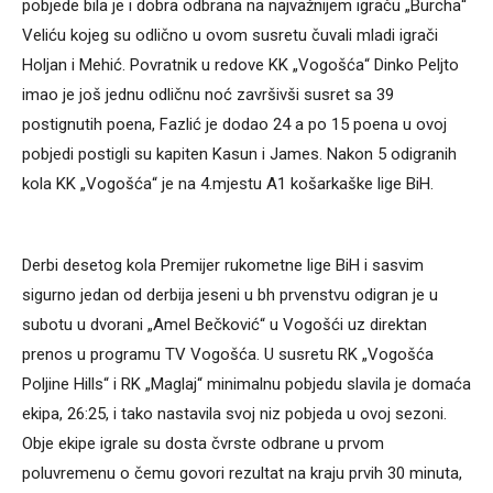
pobjede bila je i dobra odbrana na najvažnijem igraču „Burcha“
Veliću kojeg su odlično u ovom susretu čuvali mladi igrači
Holjan i Mehić. Povratnik u redove KK „Vogošća“ Dinko Peljto
imao je još jednu odličnu noć završivši susret sa 39
postignutih poena, Fazlić je dodao 24 a po 15 poena u ovoj
pobjedi postigli su kapiten Kasun i James. Nakon 5 odigranih
kola KK „Vogošća“ je na 4.mjestu A1 košarkaške lige BiH.
Derbi desetog kola Premijer rukometne lige BiH i sasvim
sigurno jedan od derbija jeseni u bh prvenstvu odigran je u
subotu u dvorani „Amel Bečković“ u Vogošći uz direktan
prenos u programu TV Vogošća. U susretu RK „Vogošća
Poljine Hills“ i RK „Maglaj“ minimalnu pobjedu slavila je domaća
ekipa, 26:25, i tako nastavila svoj niz pobjeda u ovoj sezoni.
Obje ekipe igrale su dosta čvrste odbrane u prvom
poluvremenu o čemu govori rezultat na kraju prvih 30 minuta,