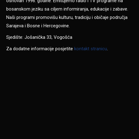
osnovan 1996. godine. Emitujemo radio i TV programe na
bosanskom jeziku sa ciljem informiranja, edukacije i zabave.
Naši programi promovišu kulturu, tradiciju i običaje područja
Sarajeva i Bosne i Hercegovine.
Sjedište: Jošanička 33, Vogošća
Za dodatne informacije posjetite
kontakt stranicu
.