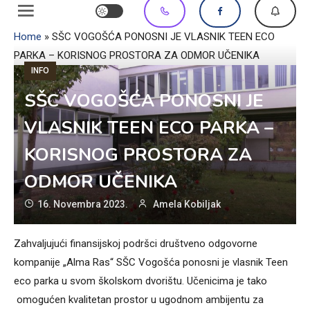
Home
»
SŠC VOGOŠĆA PONOSNI JE VLASNIK TEEN ECO
PARKA – KORISNOG PROSTORA ZA ODMOR UČENIKA
INFO
SŠC VOGOŠĆA PONOSNI JE
VLASNIK TEEN ECO PARKA –
KORISNOG PROSTORA ZA
ODMOR UČENIKA
16. Novembra 2023.
Amela Kobiljak
Zahvaljujući finansijskoj podršci društveno odgovorne
kompanije „Alma Ras“ SŠC Vogošća ponosni je vlasnik Teen
eco parka u svom školskom dvorištu. Učenicima je tako
omogućen kvalitetan prostor u ugodnom ambijentu za