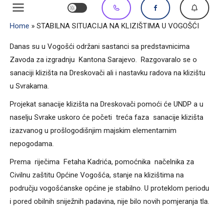
Home
»
STABILNA SITUACIJA NA KLIZIŠTIMA U VOGOŠĆI
Danas su u Vogošći održani sastanci sa predstavnicima
Zavoda za izgradnju Kantona Sarajevo. Razgovaralo se o
sanaciji klizišta na Dreskovači ali i nastavku radova na klizištu
u Svrakama.
Projekat sanacije klizišta na Dreskovači pomoći će UNDP a u
naselju Svrake uskoro će početi treća faza sanacije klizišta
izazvanog u prošlogodišnjim majskim elementarnim
nepogodama.
Prema riječima Fetaha Kadrića, pomoćnika načelnika za
Civilnu zaštitu Općine Vogošća, stanje na klizištima na
području vogošćanske općine je stabilno. U proteklom periodu
i pored obilnih sniježnih padavina, nije bilo novih pomjeranja tla.