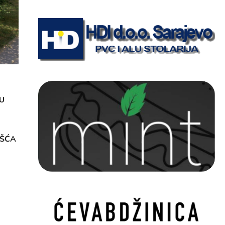
U
OŠĆA