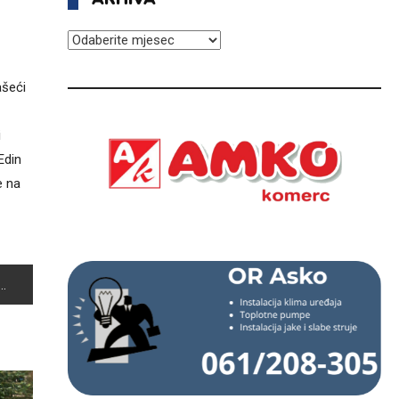
ARHIVA
ašeći
i
Edin
e na