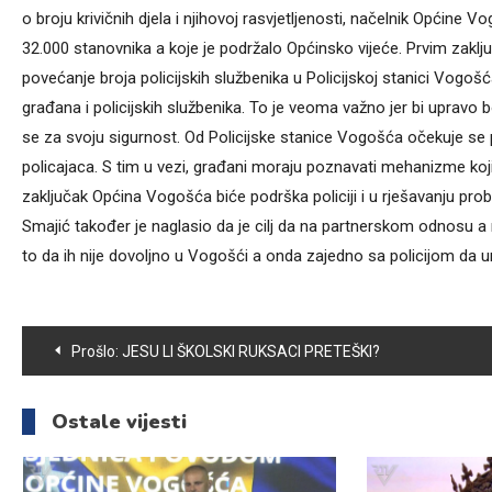
o broju krivičnih djela i njihovoj rasvjetljenosti, načelnik Općine 
32.000 stanovnika a koje je podržalo Općinsko vijeće. Prvim zakl
povećanje broja policijskih službenika u Policijskoj stanici Vog
građana i policijskih službenika. To je veoma važno jer bi upravo b
se za svoju sigurnost. Od Policijske stanice Vogošća očekuje se 
policajaca. S tim u vezi, građani moraju poznavati mehanizme koji
zaključak Općina Vogošća biće podrška policiji i u rješavanju pro
Smajić također je naglasio da je cilj da na partnerskom odnosu a 
to da ih nije dovoljno u Vogošći a onda zajedno sa policijom da u
Navigacija
Prošlo:
JESU LI ŠKOLSKI RUKSACI PRETEŠKI?
članaka
Ostale vijesti