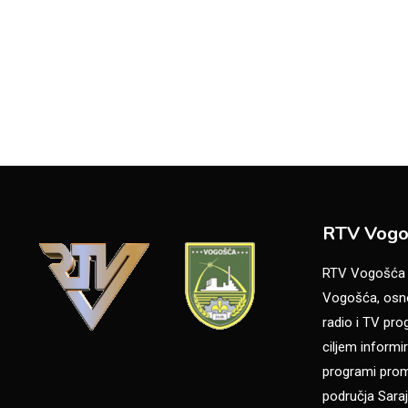
RTV Vogo
RTV Vogošća je
Vogošća, osno
radio i TV pr
ciljem informir
programi promo
područja Saraj