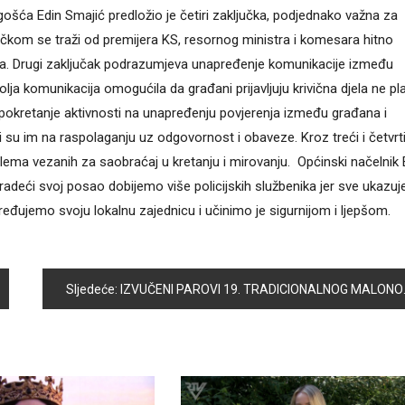
Vogošća Edin Smajić predložio je četiri zaključka, podjednako važna za
jučkom se traži od premijera KS, resornog ministra i komesara hitno
ošća. Drugi zaključak podrazumjeva unapređenje komunikacije između
olja komunikacija omogućila da građani prijavljuju krivična djela ne pl
pokretanje aktivnosti na unapređenju povjerenja između građana i
 su im na raspolaganju uz odgovornost i obaveze. Kroz treći i četvrt
blema vezanih za saobraćaj u kretanju i mirovanju. Općinski načelnik 
radeći svoj posao dobijemo više policijskih službenika jer sve ukazuj
ređujemo svoju lokalnu zajednicu i učinimo je sigurnijom i ljepšom.
Sljedeće:
IZVUČENI PAROVI 19. TRADICIONALNOG MALONOGOMETNOG TURNIRA „VOGOŠĆA 2017“