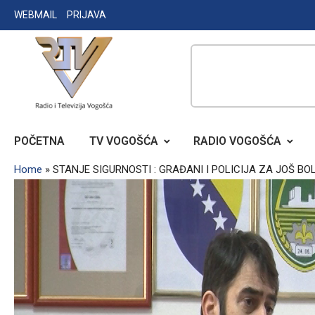
Skip
WEBMAIL
PRIJAVA
to
content
RADIO TELEVIZIJA VOGOŠĆA
POČETNA
TV VOGOŠĆA
RADIO VOGOŠĆA
Home
»
STANJE SIGURNOSTI : GRAĐANI I POLICIJA ZA JOŠ B